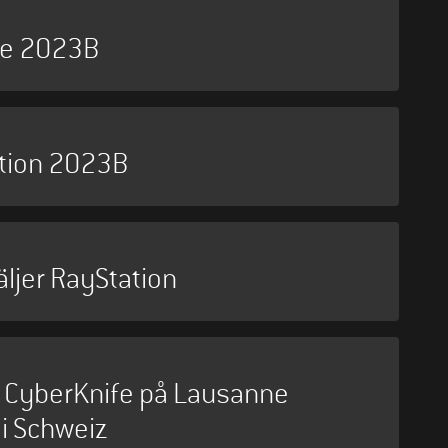
re 2023B
ation 2023B
äljer RayStation
d CyberKnife på Lausanne
 i Schweiz