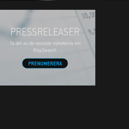
PRESSRELEASER
Ta del av de senaste nyheterna om
RaySearch
PRENUMERERA