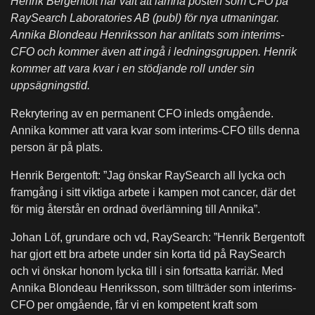
Henrik Bergentoft har valt att lämna posten som CFO på
RaySearch Laboratories AB (publ) för nya utmaningar.
Annika Blondeau Henriksson har anlitats som interims-
CFO och kommer även att ingå i ledningsgruppen. Henrik
kommer att vara kvar i en stödjande roll under sin
uppsägningstid.
Rekrytering av en permanent CFO inleds omgående.
Annika kommer att vara kvar som interims-CFO tills denna
person är på plats.
Henrik Bergentoft: ”Jag önskar RaySearch all lycka och
framgång i sitt viktiga arbete i kampen mot cancer, där det
för mig återstår en ordnad överlämning till Annika”.
Johan Löf, grundare och vd, RaySearch: ”Henrik Bergentoft
har gjort ett bra arbete under sin korta tid på RaySearch
och vi önskar honom lycka till i sin fortsatta karriär. Med
Annika Blondeau Henriksson, som tillträder som interims-
CFO per omgående, får vi en kompetent kraft som