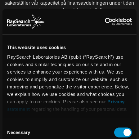
säkerställer vår kapacitet på finansavdelningen under tiden
som en rekrytering av en efterträdare pågår.”
Om RaySearch
RaySearch Laboratories AB (publ) är ett medicintekniskt
företag som utvecklar innovativa mjukvarulösningar för att
förbättra cancervården. RaySearch marknadsför
This website uses cookies
RayStation®* dosplaneringssystem (TPS) och
RaySearch Laboratories AB (publ) (“RaySearch”) use
onkologiinformations-systemet (OIS) RayCare®*. De
cookies and similar techniques on our site and in our
senaste tilläggen i RaySearchs produktlinje är
services to enhance your experience with us. We use
RayIntelligence® och RayCommand®*. RayIntelligence är
cookies to simplify and customize our website, such as
ett molnbaserat analyssystem för onkologi (OAS) som
improving and personalize the visitor experience. Below,
cancerkliniker kan använda för att samla in, strukturera och
we explain how we use cookies and what choices you
analysera data. Behandlingsstyrsystemet (TCS)
can apply to our cookies. Please also see our
Privacy
RayCommand är utformat som en länk mellan
statement
regarding the handling of your personal data.
behandlingsmaskinen och systemen för dosplanering och
onkologiinformation.
Consent
Programvara från RaySearch har sålts till drygt 900 kliniker
Necessary
Selection