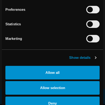
i över 40 länder. Företaget grundades år 2000 som en
avknoppning från Karolinska Institutet i Stockholm och
Preferences
aktien är noterad på Nasdaq Stockholm sedan 2003. Mer
information finns på raysearchlabs.com.
Statistics
* Regulatoriskt godkännande krävs på vissa marknader.
För mer information vänligen kontakta:
Marketing
Johan Löf, grundare och vd, RaySearch Laboratories AB
(publ)
Tel: +46 (0) 8 510 530 00
Show details
johan.lof@raysearchlabs.com
Allow all
PDF
Allow selection
Deny