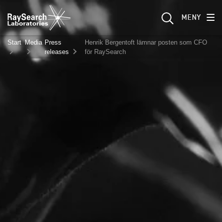
MENY
Start
Media
Press
Henrik Bergentoft lämnar posten som CFO
releases
för RaySearch