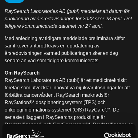
RaySearch Laboratories AB (publ) meddelar att datum för
publicering av årsredovisningen för 2022 sker 28 april. Det
tidigare kommunicerade datumet var 27 april.
Med anledning av tidigare meddelade preliminära siffor
samt kovenantbrott krävs en uppdatering av
årsredovisningen varmed publiceringen sker en dag
senare än vad som tidigare kommunicerats.
Om RaySearch
RaySearch Laboratories AB (publ) är ett medicintekniskt
företag som utvecklar innovativa mjukvarulösningar för att
förbättra cancervården. RaySearch marknadsför
RayStation®* dosplaneringssystem (TPS) och
onkologiinformations-systemet (OIS) RayCare®*. De
senaste tilläggen i RaySearchs produktlinje är
RayIntelligence® och RayCommand®*. RayIntelligence är
ett molnbaserat analyssystem för onkologi (OAS) som