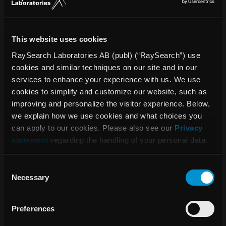
cancerkliniker kan använda för att samla in, strukturera och
analysera data. Behandlingsstyrsystemet (TCS)
RayCommand är utformat som en länk mellan
behandlingsmaskinen och systemen för dosplanering och
This website uses cookies
onkologiinformation.
RaySearch Laboratories AB (publ) (“RaySearch”) use
cookies and similar techniques on our site and in our
Programvara från RaySearch har sålts till drygt 900 kliniker
services to enhance your experience with us. We use
i över 40 länder. Företaget grundades år 2000 som en
cookies to simplify and customize our website, such as
avknoppning från Karolinska Institutet i Stockholm och
improving and personalize the visitor experience. Below,
aktien är noterad på Nasdaq Stockholm sedan 2003. Mer
we explain how we use cookies and what choices you
information finns på
raysearchlabs.com
.
can apply to our cookies. Please also see our
Privacy
* Regulatoriskt godkännande krävs på vissa marknader.
statement
regarding the handling of your personal data.
Consent
För mer information vänligen kontakta:
Necessary
Selection
Johan Löf, grundare och vd, RaySearch Laboratories AB
(publ)
Tel: +46 (0) 8 510 530 00
Preferences
johan.lof@raysearchlabs.com