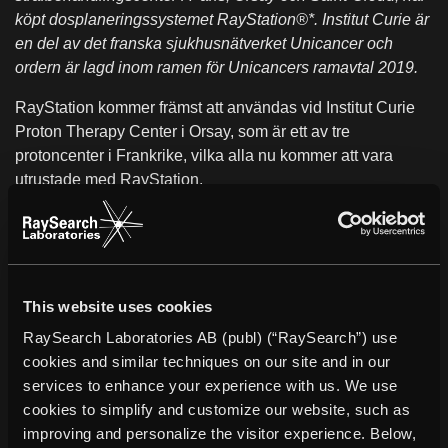
köpt dosplaneringssystemet RayStation®*. Institut Curie är
en del av det franska sjukhusnätverket Unicancer och
ordern är lagd inom ramen för Unicancers ramavtal 2019.
RayStation kommer främst att användas vid Institut Curie
Proton Therapy Center i Orsay, som är ett av tre
protoncenter i Frankrike, vilka alla nu kommer att vara
utrustade med RayStation.
Köpet innebär att Institut Curie får tillgång till avancerad
RayStation-teknologi såsom LET-optimering, adaptiv
planering och AI-baserade funktioner för autokonturering
för dosplanering med protoner och fotoner.
This website uses cookies
Régis Ferrand, Head of Physics, Institut Curie: “De
RaySearch Laboratories AB (publ) (“RaySearch”) use
avancerade nyckelverktyg som finns i RaySearchs system
cookies and similar techniques on our site and in our
kommer att hjälpa oss att optimera kvaliteten på våra
services to enhance your experience with us. We use
protonbehandlingar.”
cookies to simplify and customize our website, such as
improving and personalize the visitor experience. Below,
Johan Löf, grundare och vd, RaySearch: “Vi är stolta över