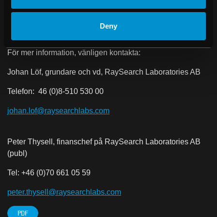
Mer information om RaySearch finns på
raysearchlabs.com
Deny
* Regulatoriskt godkännande krävs på vissa marknader.
För mer information, vänligen kontakta:
Johan Löf, grundare och vd, RaySearch Laboratories AB
Telefon: 46 (0)8-510 530 00
johan.lof@raysearchlabs.com
Peter Thysell, finanschef på RaySearch Laboratories AB
(publ)
Tel: +46 (0)70 661 05 59
peter.thysell@raysearchlabs.com
PDF