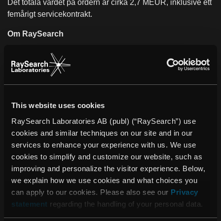
Det totala värdet på ordern är cirka 2,7 MEUR, inklusive ett
femårigt servicekontrakt.
Om RaySearch
RaySearch Laboratories AB (publ) är ett medicintekniskt
företag som utvecklar innovativa mjukvarulösningar för att
förbättra cancervården. RaySearch marknadsför
®
RayStation
dosplaneringssystem (TPS) och
®
onkologiinformationssystemet (OIS) RayCare
. De senaste
This website uses cookies
tilläggen i RaySearchs produktlinje
RaySearch Laboratories AB (publ) (“RaySearch”) use
®
®
är
RayIntelligence
och RayCommand
.
cookies and similar techniques on our site and in our
RayIntelligence är ett onkologiskt analyssystem (OAS) som
services to enhance your experience with us. We use
cancerkliniker kan använda för att samla in, strukturera och
cookies to simplify and customize our website, such as
analysera data. Behandlingsstyrsystemet
improving and personalize the visitor experience. Below,
®
(TCS) RayCommand
är utformat som en länk mellan
we explain how we use cookies and what choices you
behandlingsmaskinen och systemen för dosplanering och
can apply to our cookies. Please also see our
Privacy
onkologiinformation. Programvara
statement
regarding the handling of your personal data.
från RaySearch används på omkring 2 600 kliniker i över
65 länder. Företaget grundades år 2000 som en