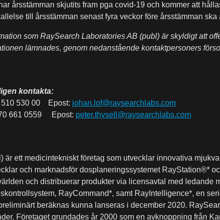
ar årsstämman skjutits fram pga covid-19 och kommer att hålla
lelse till årsstämman senast fyra veckor före årsstämman ska
ation som RaySearch Laboratories AB (publ) är skyldigt att off
ionen lämnades, genom nedanstående kontaktpersoners försorg
ligen kontakta:
510 530 00 Epost:
johan.lof@raysearchlabs.com
 70 661 0559 Epost:
peter.thysell@raysearchlabs.com
är ett medicintekniskt företag som utvecklar innovativa mjukvar
ecklar och marknadsför dosplaneringssystemet RayStation®* oc
 världen och distribuerar produkter via licensavtal med ledande 
ngskontrollsystem, RayCommand*, samt RayIntelligence*, en ser
a preliminärt beräknas kunna lanseras i december 2020. RaySea
änder. Företaget grundades år 2000 som en avknoppning från Karo