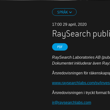
SPRÅK
17:00 29 april, 2020
RaySearch publi
PDF
RaySearch Laboratories AB (publ)
Dokumentet inkluderar även RayS
Årsredovisningen för räkenskapsp
www.raysearchlabs.com/sv/investe
Årsredovisningen i tryckt format fi
ir@raysearchlabs.com