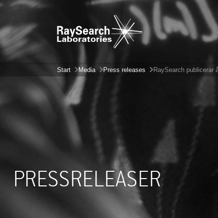
Start
Media
Press releases
RaySearch publicerar å
PRESSRELEASER