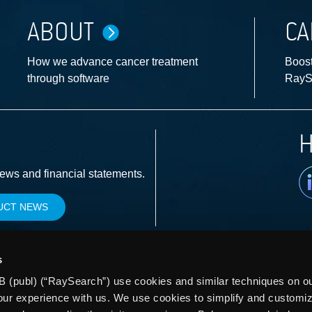
ABOUT
CA
How we advance cancer treatment
Boost
through software
RayS
H
Li
news and financial statements.
UCT NEWS
s
 (publ) (“RaySearch”) use cookies and similar techniques on our
our experience with us. We use cookies to simplify and customi