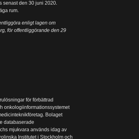
s senast den 30 juni 2020.
 äga rum.
entliggöra enligt lagen om
, för offentliggörande den 29
ulösningar för förbättrad
h onkologiinformationssystemet
medicinteknikföretag. Bolaget
ie databaserade
rchs mjukvara används idag av
linska Institutet i Stockholm och