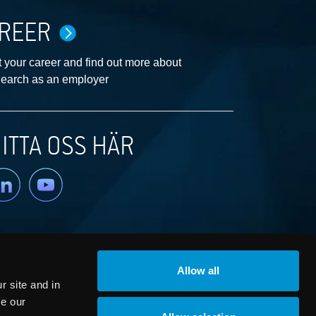
REER
 your career and find out more about
earch as an employer
ITTA OSS HÄR
nkedin
YouTube
Allow all
 site and in
ze our