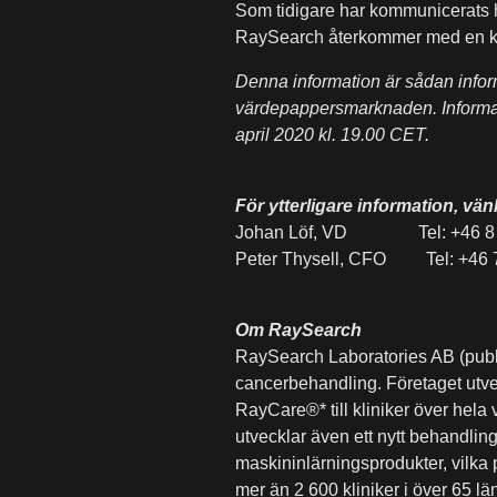
Som tidigare har kommunicerats h
RaySearch återkommer med en kal
Denna information är sådan inform
värdepappersmarknaden. Informat
april 2020 kl. 19.00 CET.
För ytterligare information, vän
Johan Löf, VD Tel: +46 8 
Peter Thysell, CFO Tel: +46
Om RaySearch
RaySearch Laboratories AB (publ) 
cancerbehandling. Företaget utv
RayCare®* till kliniker över hela
utvecklar även ett nytt behandli
maskininlärningsprodukter, vilk
mer än 2 600 kliniker i över 65 l