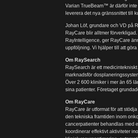
Varian TrueBeam™ är därför inte 
leverera det nya gränssnittet till 
Johan Löf, grundare och VD på Ray
RayCare blir alltmer förverkliga
RayIntelligence, ger RayCare ännu
uppföljning. Vi hjälper till att g
Om RaySearch
RaySearch är ett medicintekniskt 
marknadsför dosplaneringssystem
Över 2 600 kliniker i mer än 65 lä
sina patienter. Företaget grunda
Om RayCare
RayCare är utformat för att stöd
den tekniska framtiden inom onko
cancerpatienter behandlas med en
koordinerar effektivt aktiviteter 