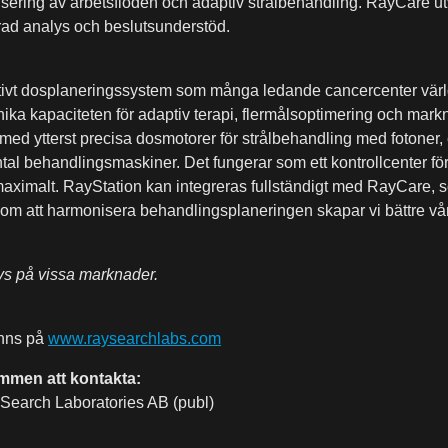
isering av arbetsflöden och adaptiv strålbehandling. RayCare ut
d analys och beslutsunderstöd.
vativt dosplaneringssystem som många ledande cancercenter värl
ika kapaciteten för adaptiv terapi, flermålsoptimering och mark
 ytterst precisa dosmotorer för strålbehandling med fotoner, el
antal behandlingsmaskiner. Det fungerar som ett kontrollcenter fö
s maximalt. RayStation kan integreras fullständigt med RayCare,
m att harmonisera behandlingsplaneringen skapar vi bättre vård
vs på vissa marknader.
inns på
www.raysearchlabs.com
ommen att kontakta:
Search Laboratories AB (publ)