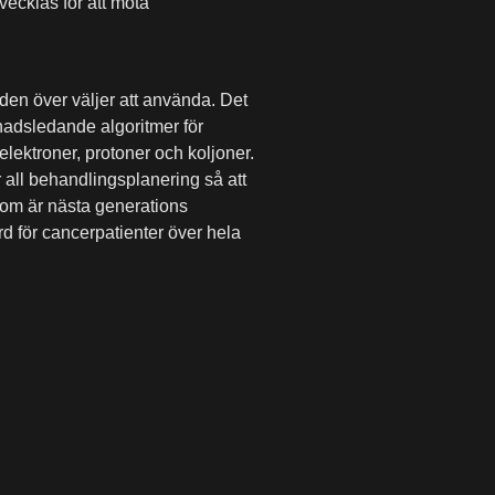
vecklas för att möta
den över väljer att använda. Det
nadsledande algoritmer för
ektroner, protoner och koljoner.
r all behandlingsplanering så att
 som är nästa generations
 för cancerpatienter över hela