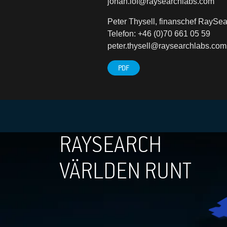
johan.lof@raysearchlabs.com
Peter Thysell, finanschef RaySea
Telefon: +46 (0)70 661 05 59
peter.thysell@raysearchlabs.com
PDF
RAYSEARCH
VÄRLDEN RUNT