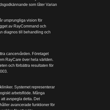
knadsgodkännande som låter Varian
r ursprungliga vision för
illägget av RayCommand och
ån diagnos till behandling och
ättra cancervården. Företaget
em RayCare över hela världen.
ten och förbättra resultaten för
2003.
liniker. Systemet representerar
logiskt arbetsflöde. Många
att avspegla detta. Det
ahåller avancerade funktioner för