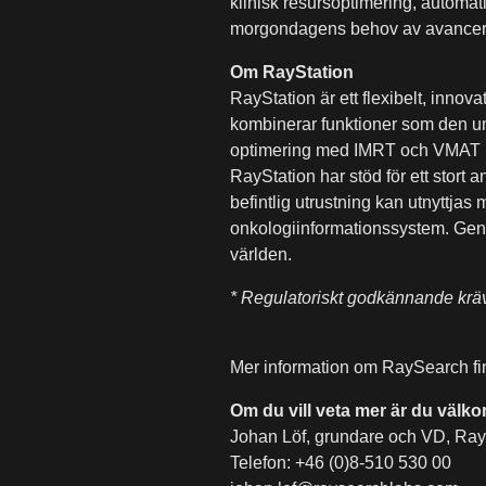
klinisk resursoptimering, automat
morgondagens behov av avancera
Om RayStation
RayStation är ett flexibelt, inno
kombinerar funktioner som den un
optimering med IMRT och VMAT med
RayStation har stöd för ett stort 
befintlig utrustning kan utnyttja
onkologiinformationssystem. Geno
världen.
* Regulatoriskt godkännande krä
Mer information om RaySearch f
Om du vill veta mer är du välk
Johan Löf, grundare och VD, Ray
Telefon: +46 (0)8-510 530 00