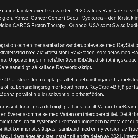
e cancerkliniker över hela världen. 2020 valdes RayCare för ve
elgien, Yonsei Cancer Center i Seoul, Sydkorea – den första kli
ision CARES Proton Therapy i Orlando, USA samt Swiss Medica
egration och en mer samlad användarupplevelse med RayStation 
ivitetsstöd med aktivitetslistor i RayStation, som delas med R
na. Uppdateringen innehåller även förbättrad skriptningskapacitet
re samtidigt, så kallade RayWorld-skript.
 4B är stödet för multipla parallella behandlingar och arbetsfl
era olika behandlingsregimer koordineras. RayCare 4B hjälper lä
ådana parallella eller sekventiella arbetsflöden.
änssnitt för att göra det möjligt att ansluta till Varian TrueBe
er en överenskommelse med Varian om interoperabilitet. Det är
midigt ansluta till systemen i kontrollrummet och hantera det dubb
snittet kommer att släppas i samband med en ny version av T
nd. I dagsläget är siktet inställt på andra delen av 2021. Inter