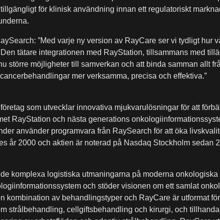
tillgängligt för klinisk användning innan ett regulatoriskt mar
kunderna.
Search: ”Med varje ny version av RayCare ser vi tydligt hur vå
d. Den tätare integrationen med RayStation, tillsammans med t
 större möjligheter till samverkan och att binda samman allt fr
öra cancerbehandlingar mer verksamma, precisa och effektiva.”
företag som utvecklar innovativa mjukvarulösningar för att förb
et RayStation och nästa generations onkologiinformationssyst
nder använder programvara från RaySearch för att öka livskvalite
des år 2000 och aktien är noterad på Nasdaq Stockholm sedan 
ja de komplexa logistiska utmaningarna på moderna onkologiska k
logiinformationssystem och stöder visionen om ett samlat onko
 kombination av behandlingstyper och RayCare är utformat för 
inom strålbehandling, cellgiftsbehandling och kirurgi, och tillhand