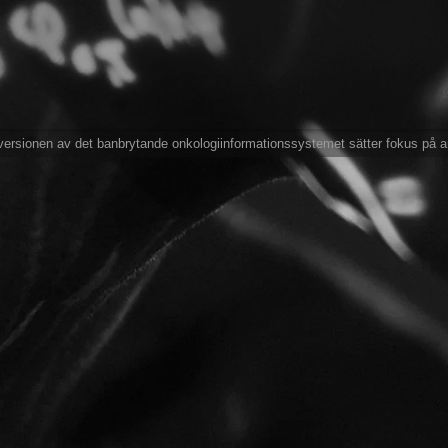
ersionen av det banbrytande onkologiinformationssystemet sätter fokus på 