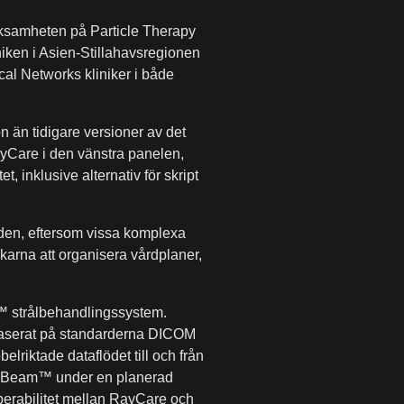
rksamheten på Particle Therapy
niken i Asien-Stillahavsregionen
l Networks kliniker i både
än tidigare versioner av det
ayCare i den vänstra panelen,
, inklusive alternativ för skript
öden, eftersom vissa komplexa
karna att organisera vårdplaner,
am™ strålbehandlingssystem.
 baserat på standarderna DICOM
elriktade dataflödet till och från
rueBeam™ under en planerad
operabilitet mellan RayCare och