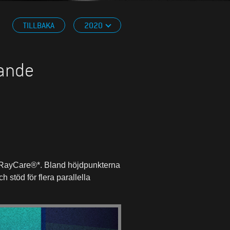
TILLBAKA
2020
tande
t RayCare®*. Bland höjdpunkterna
stöd för flera parallella