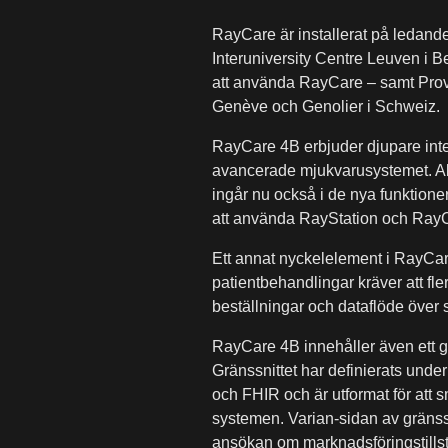
RayCare är installerat på ledand
Interuniversity Centre Leuven i B
att använda RayCare – samt Prov
Genève och Genolier i Schweiz.
RayCare 4B erbjuder djupare int
avancerade mjukvarusystemet. Akt
ingår nu också i de nya funktioner
att använda RayStation och RayCa
Ett annat nyckelelement i RayCare
patientbehandlingar kräver att fl
beställningar och dataflöde över s
RayCare 4B innehåller även ett gr
Gränssnittet har definierats und
och FHIR och är utformat för att s
systemen. Varian-sidan av gräns
ansökan om marknadsföringstillstå