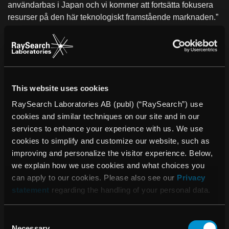
användarbas i Japan och vi kommer att fortsätta fokusera
resurser på den här teknologiskt framstående marknaden.”
Om Yamagata Universitetssjukhus.
Yamagata Universitetssjukhus är ett stort allmänsjukhus i
prefekturet Yamagata i norra Japan. Sjukhuset grundades
1976 och omfattar en rad olika medicinska specialiteter,
This website uses cookies
inklusive onkologi. Sjukhusets kliniska cancercenter
RaySearch Laboratories AB (publ) (“RaySearch”) use
öppnade 2007. Yamagata Universitetssjukhus arbetar
cookies and similar techniques on our site and in our
utefter en filosofi för ”djupt human och pålitligt medicinsk
services to enhance your experience with us. We use
vård”.
cookies to simplify and customize our website, such as
improving and personalize the visitor experience. Below,
Om RayStation
we explain how we use cookies and what choices you
RayStation innehåller alla RaySearchs avancerade
can apply to our cookies. Please also see our
Privacy
dosplaneringslösningar integrerade i ett flexibelt
statement
regarding the handling of your personal data.
dosplaneringssystem. Det kombinerar unika lösningar som
verktyg för flermålsoptimering, med fullt stöd för
fyrdimensionell adaptiv strålterapi. Systemet omfattar även
Consent
Necessary