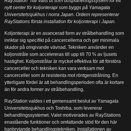
RayStation* har valts ut som dosplaneringssystem för ett
nytt center för koljonterapi som byggs på Yamagata
Universitetssjukhus i norra Japan. Ordern representerar
RayStations första installation för koljonterapi i Japan.
Koljonterapi är en avancerad form av strålbehandling som
inriktar sig specifikt på cancercellerna och ger minimala
skador på omgivande vävnad. Tekniken använder en
koljonstråle som accelereras till upp till 70 % av ljusets
hastighet. Koljonstrålar är mycket effektiva för att förstöra
cancerceller och tekniken kan vara verksam mot
cancerceller som är resistenta mot röntgenstrålning. En
ytterligare fördel är att behandlingsperioden ofta är kortare
än för andra former av strålbehandling.
RayStation valdes i ett gemensamt beslut av Yamagata
Universitetssjukhus och Toshiba, som levererar
behandlingssystemet. Valet motiverades av RayStations
enastående funktioner och omfattande stöd för den här
banbrytande behandlingstekniken. Installationen av