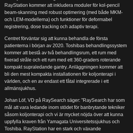
RayStation kommer att inkludera moduler för kol-pencil
beam-skanning med robust optimering (med både MKM-
och LEM-modellerna) och funktioner för deformabel
registrering, dose tracking och adaptiv terapi.
Centret förväntar sig att kunna behandla de första
patienterna i början av 2020. Toshibas behandlingssystem
kommer att bestå av två behandlingsrum, ett rum med
fixerad stråle och ett rum med ett 360-graders roterande
kompakt supraledande gantry. Anläggningen kommer att
bli den mest kompakta installationen för koljonterapi i
världen, och en av endast ett fåtal integrerade i ett
allmänsjukhus.
Johan Löf, VD på RaySearch säger: ”RaySearch har som
mål att vara ledande inom stödet för banbrytande tekniker
såsom koljonterapi och vi är mycket nöjda över att kunna
uppfylla kraven från Yamagata Universitetssjukhus och
Toshiba. RayStation har en stark och växande