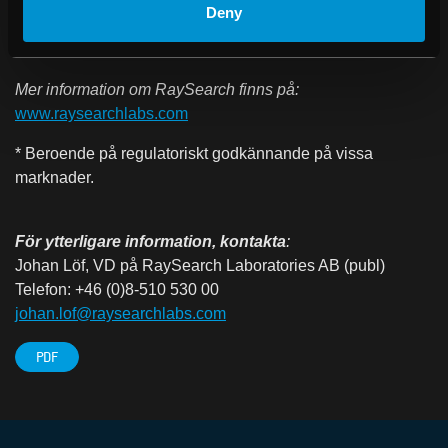
avknoppning från Karolinska Institutet i Stockholm och
Deny
aktien är noterad på Nasdaq Stockholm sedan november
2003.
Mer information om RaySearch finns på:
www.raysearchlabs.com
* Beroende på regulatoriskt godkännande på vissa
marknader.
För ytterligare information, kontakta
:
Johan Löf, VD på RaySearch Laboratories AB (publ)
Telefon: +46 (0)8-510 530 00
johan.lof@raysearchlabs.com
PDF