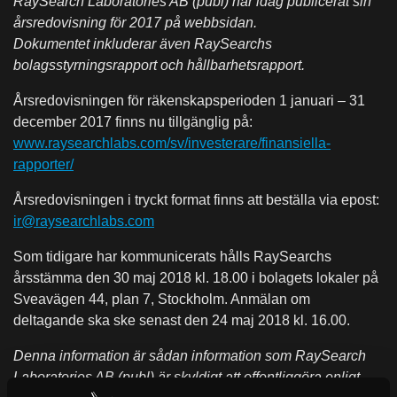
RaySearch Laboratories AB (publ) har idag publicerat sin
årsredovisning för 2017 på webbsidan.
Dokumentet inkluderar även RaySearchs
bolagsstyrningsrapport och hållbarhetsrapport.
Årsredovisningen för räkenskapsperioden 1 januari – 31
december 2017 finns nu tillgänglig på:
www.raysearchlabs.com/sv/investerare/finansiella-
rapporter/
Årsredovisningen i tryckt format finns att beställa via epost:
ir@raysearchlabs.com
Som tidigare har kommunicerats hålls RaySearchs
årsstämma den 30 maj 2018 kl. 18.00 i bolagets lokaler på
Sveavägen 44, plan 7, Stockholm. Anmälan om
deltagande ska ske senast den 24 maj 2018 kl. 16.00.
Denna information är sådan information som RaySearch
Laboratories AB (publ) är skyldigt att offentliggöra enligt