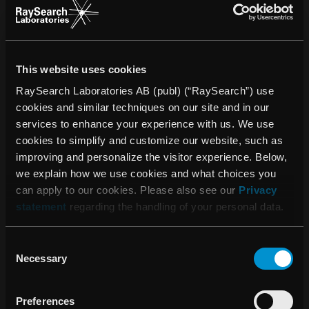
lagen om värdepappersmarknaden. Informationen
lämnades, genom nedanstående kontaktpersoners försorg,
för offentliggörande den 27 april 2018 kl. 12.00 CET.
För ytterligare information, vänligen kontakta:
This website uses cookies
Johan Löf, VD Tel: +46 8 510 530 00
RaySearch Laboratories AB (publ) (“RaySearch”) use
Epost: johan.lof@raysearchlabs.com
cookies and similar techniques on our site and in our
Peter Thysell, CFO Tel: +46 70 661 0559
services to enhance your experience with us. We use
Epost: peter.thysell@raysearchlabs.com
cookies to simplify and customize our website, such as
Om RaySearch
improving and personalize the visitor experience. Below,
we explain how we use cookies and what choices you
RaySearch Laboratories AB (publ) är ett medicintekniskt
can apply to our cookies. Please also see our
Privacy
företag som utvecklar innovativa mjukvarulösningar för
statement
regarding the handling of your personal data.
förbättrad cancerbehandling. RaySearch marknadsför
dosplaneringssystemet RayStation® till kliniker över hela
Consent
världen och distribuerar produkter via licensavtal med
Necessary
Selection
ledande medicinteknikföretag. I december 2017 lanserade
bolaget nästa generationens onkologiinformationssystem,
RayCare*, som utgör ett nytt produktområde för
Preferences