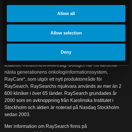
användarvänlighet.
Allow all
Om RaySearch
RaySearch Laboratories AB (publ) är ett medicintekniskt
Allow selection
företag som utvecklar innovativa mjukvarulösningar för
förbättrad cancerbehandling. RaySearch marknadsför
dosplaneringssystemet RayStation® till kliniker över hela
Deny
världen och distribuerar produkter via licensavtal med
ledande medicinteknikföretag. Bolaget har nu lanserat
nästa generationens onkologiinformationssystem,
RayCare*, som utgör ett nytt produktområde för
RaySearch. RaySearchs mjukvara används av mer än 2
600 kliniker i över 65 länder. RaySearch grundades år
2000 som en avknoppning från Karolinska Institutet i
Stockholm och aktien är noterad på Nasdaq Stockholm
sedan 2003.
Mer information om RaySearch finns på