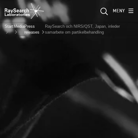
MENY
Start
Media
Press
RaySearch och NIRS/QST, Japan, inleder
releases
samarbete om partikelbehandling