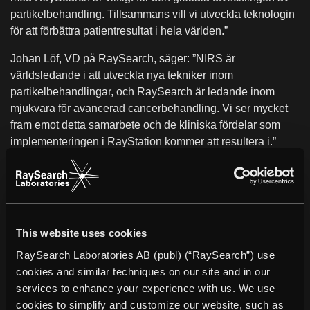
partikelbehandling. Tillsammans vill vi utveckla teknologin
för att förbättra patientresultat i hela världen.”
Johan Löf, VD på RaySearch, säger: ”NIRS är
världsledande i att utveckla nya tekniker inom
partikelbehandlingar, och RaySearch är ledande inom
mjukvara för avancerad cancerbehandling. Vi ser mycket
fram emot detta samarbete och de kliniska fördelar som
implementeringen i RayStation kommer att resultera i.”
Om NIRS/QST
NIRS grundades 1957 med uppdraget att vidareutveckla
tillämpad forskning och grundforskning till radiologisk
vetenskap i Japan. Under följande årtionden har uppdraget
This website uses cookies
utförts inom områdena ”aggressiv” och ”passiv” tillämpning
RaySearch Laboratories AB (publ) (“RaySearch”) use
av strålning. Den aggressiva tillämpningen inkluderar
cookies and similar techniques on our site and in our
avbildande av biologiska förändringar på molekylärnivå,
services to enhance your experience with us. We use
och cancerbehandling med högenergi-partikelstrålning.
cookies to simplify and customize our website, such as