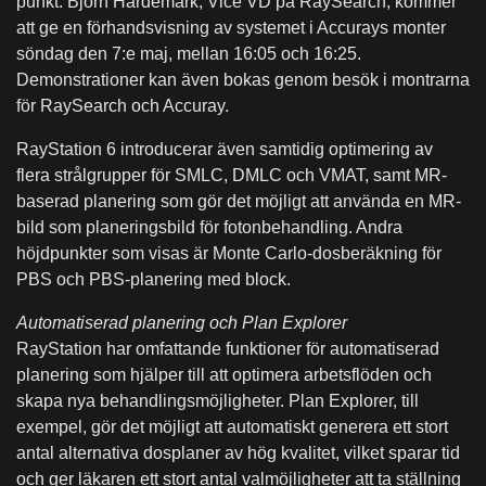
punkt. Björn Hårdemark, Vice VD på RaySearch, kommer
att ge en förhandsvisning av systemet i Accurays monter
söndag den 7:e maj, mellan 16:05 och 16:25.
Demonstrationer kan även bokas genom besök i montrarna
för RaySearch och Accuray.
RayStation 6 introducerar även samtidig optimering av
flera strålgrupper för SMLC, DMLC och VMAT, samt MR-
baserad planering som gör det möjligt att använda en MR-
bild som planeringsbild för fotonbehandling. Andra
höjdpunkter som visas är Monte Carlo-dosberäkning för
PBS och PBS-planering med block.
Automatiserad planering och Plan Explorer
RayStation har omfattande funktioner för automatiserad
planering som hjälper till att optimera arbetsflöden och
skapa nya behandlingsmöjligheter. Plan Explorer, till
exempel, gör det möjligt att automatiskt generera ett stort
antal alternativa dosplaner av hög kvalitet, vilket sparar tid
och ger läkaren ett stort antal valmöjligheter att ta ställning