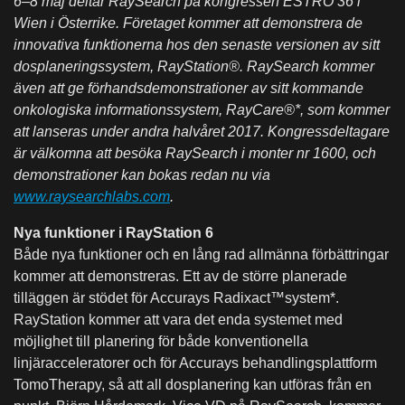
6–8 maj deltar RaySearch på kongressen ESTRO 36 i
Wien i Österrike. Företaget kommer att demonstrera de
innovativa funktionerna hos den senaste versionen av sitt
dosplaneringssystem, RayStation®. RaySearch kommer
även att ge förhandsdemonstrationer av sitt kommande
onkologiska informationssystem, RayCare®*, som kommer
att lanseras under andra halvåret 2017. Kongressdeltagare
är välkomna att besöka RaySearch i monter nr 1600, och
demonstrationer kan bokas redan nu via
www.raysearchlabs.com
.
Nya funktioner i RayStation 6
Både nya funktioner och en lång rad allmänna förbättringar
kommer att demonstreras. Ett av de större planerade
tilläggen är stödet för Accurays Radixact™system*.
RayStation kommer att vara det enda systemet med
möjlighet till planering för både konventionella
linjäracceleratorer och för Accurays behandlingsplattform
TomoTherapy, så att all dosplanering kan utföras från en