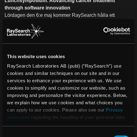
Lunchsymposium: Advancing cancer treatment
through software innovation
Lördagen den 6:e maj kommer RaySearch hålla ett
lunchsymposium kl 13.15–14.15 i rum LEHAR 1–3, med
fokus på hur programvara driver fram innovationer inom
onkologi.
Moderator: Simeon Nill, Head of Translational
Radiotherapy Physics, Joint Department of Physics vid
This website uses cookies
The Institute of Cancer Research och The Royal Marsden
RaySearch Laboratories AB (publ) (“RaySearch”) use
NHS Foundation Trust, London, Storbritannien.
cookies and similar techniques on our site and in our
Att förbättra cancervården genom innovativ mjukvara
services to enhance your experience with us. We use
Johan Löf, grundare och & VD, RaySearch Laboratories
cookies to simplify and customize our website, such as
AB, Stockholm, Sverige
improving and personalize the visitor experience. Below,
we explain how we use cookies and what choices you
Hur man kan bidra till evidensbaserad strålbehandling i
can apply to our cookies. Please also see our
Privacy
den dagliga rutinen. Från dröm till verklighet.
statement
regarding the handling of your personal data.
Johannes A. Langendijk, Professor and Chair vid
Department of Radiation Oncology, University Medical
Consent
Centre Groningen, Groningen, Nederländerna