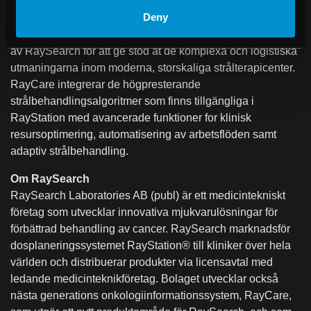
Deny
Om RayCare
RayCare är nästa generations OIS, utvecklat från grunden
av RaySearch för att ge stöd åt de komplexa och logistiska
utmaningarna inom moderna, storskaliga strålterapicenter.
RayCare integrerar de högpresterande
strålbehandlingsalgoritmer som finns tillgängliga i
RayStation med avancerade funktioner for klinisk
resursoptimering, automatisering av arbetsflöden samt
adaptiv strålbehandling.
Om RaySearch
RaySearch Laboratories AB (publ) är ett medicintekniskt
företag som utvecklar innovativa mjukvarulösningar för
förbättrad behandling av cancer. RaySearch marknadsför
dosplaneringssystemet RayStation® till kliniker över hela
världen och distribuerar produkter via licensavtal med
ledande medicinteknikföretag. Bolaget utvecklar också
nästa generations onkologiinformationssystem, RayCare,