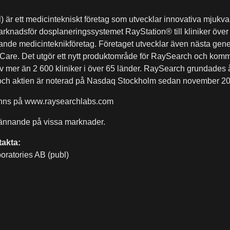
är ett medicintekniskt företag som utvecklar innovativa mjukvar
nadsför dosplaneringssystemet RayStation® till kliniker över h
dande medicinteknikföretag. Företaget utvecklar även nästa gen
are. Det utgör ett nytt produktområde för RaySearch och komm
mer än 2 600 kliniker i över 65 länder. RaySearch grundades 
m och aktien är noterad på Nasdaq Stockholm sedan november 2
inns på www.raysearchlabs.com
kännande på vissa marknader.
takta:
ratories AB (publ)