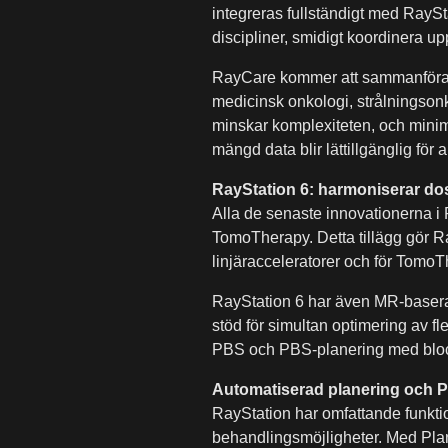
integreras fullständigt med RaySt
discipliner, smidigt koordinera u
RayCare kommer att sammanföra d
medicinsk onkologi, strålningsonk
minskar komplexiteten, och minimer
mängd data blir lättillgänglig för 
RayStation 6: harmoniserar do
Alla de senaste innovationerna i
TomoTherapy. Detta tillägg gör Ra
linjäracceleratorer och för TomoTh
RayStation 6 har även MR-baserad
stöd för simultan optimering av 
PBS och PBS-planering med blo
Automatiserad planering och P
RayStation har omfattande funktio
behandlingsmöjligheter. Med Plan 