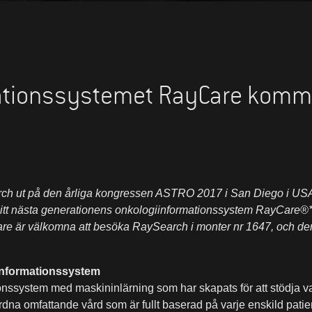
ationssystemet RayCare kommer
ch ut på den årliga kongressen ASTRO 2017 i San Diego i USA
 sitt nästa generationens onkologiinformationssystem RayCare
e är välkomna att besöka RaySearch i monter nr 1647, och de
informationssystem
onssystem med maskininlärning som har skapats för att stödja v
ordna omfattande vård som är fullt baserad på varje enskild pat