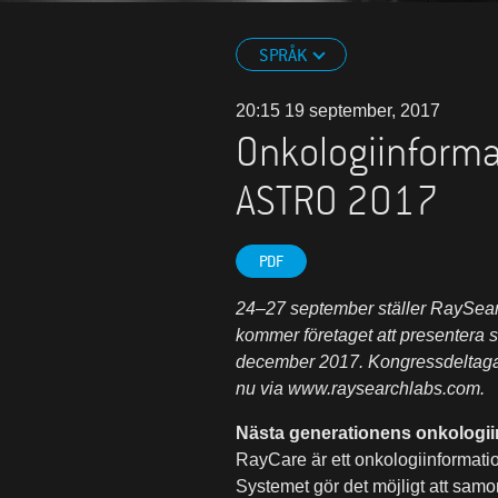
SPRÅK
20:15 19 september, 2017
Onkologiinform
ASTRO 2017
PDF
24–27 september ställer RaySear
kommer företaget att presentera
december 2017. Kongressdeltagar
nu via www.raysearchlabs.com.
Nästa generationens onkologi
RayCare är ett onkologiinformati
Systemet gör det möjligt att sam