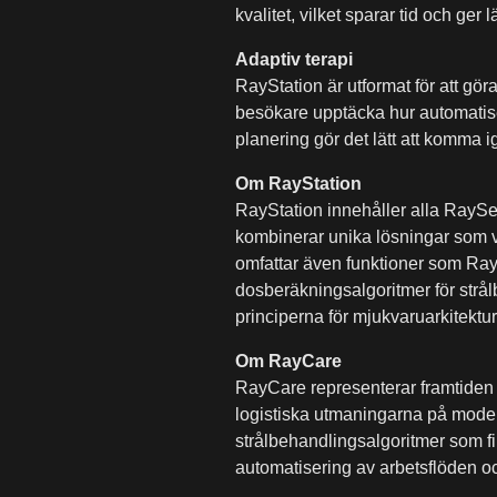
kvalitet, vilket sparar tid och ger l
Adaptiv terapi
RayStation är utformat för att gör
besökare upptäcka hur automatiser
planering gör det lätt att komma i
Om RayStation
RayStation innehåller alla RaySe
kombinerar unika lösningar som ver
omfattar även funktioner som R
dosberäkningsalgoritmer för strål
principerna för mjukvaruarkitektu
Om RayCare
RayCare representerar framtiden 
logistiska utmaningarna på moder
strålbehandlingsalgoritmer som fi
automatisering av arbetsflöden o