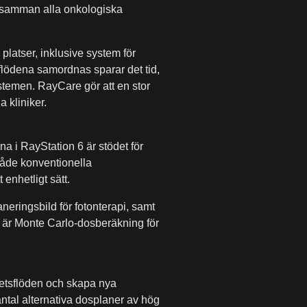
da samman alla onkologiska
atser, inklusive system för
sflödena samordnas sparar det tid,
ystemen. RayCare gör att en stor
a kliniker.
a i RayStation 6 är stödet för
 både konventionella
enhetligt sätt.
eringsbild för fotonterapi, samt
r är Monte Carlo-dosberäkning för
rbetsflöden och skapa nya
antal alternativa dosplaner av hög