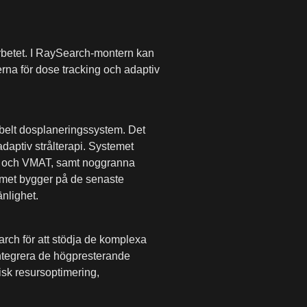
 arbetet. I RaySearch-montern kan
rna för dose tracking och adaptiv
ibelt dosplaneringssystem. Det
adaptiv strålterapi. Systemet
T och VMAT, samt noggranna
temet bygger på de senaste
nlighet.
rch för att stödja de komplexa
integrera de högpresterande
isk resursoptimering,