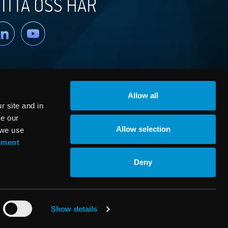
ITTA OSS HÄR
nkedin
YouTube
Allow all
 site and in
ze our
Allow selection
 we use
ement
© RaySearch Laboratories 2026
Deny
Show details