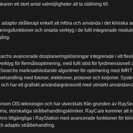
äkaren ett stort antal valmöjligheter att ta ställning till.
a adaptiv strålterapi enkelt att införa och använda i det kliniska
ingsfunktioner och smarta verktyg i de fullt integrerade module
gång.
archs avancerade dosplaneringslösningar integrerade i ett flex
ktyg för flermålsoptimering, med fullt stöd för fyrdimensionell 
aySearchs marknadsledande algoritmer för optimering med IMR
behandling med fotoner, elektroner, protoner och koljoner. Sys
r och har ett grafiskt användargränssnitt med utmärkt användarvä
inom OIS-teknologin och har utvecklats från grunden av RaySea
na, storskaliga strålbehandlingskliniker. RayCare kommer att 
nns tillgängliga i RayStation med avancerade funktioner för klin
ch adaptiv strålbehandling.