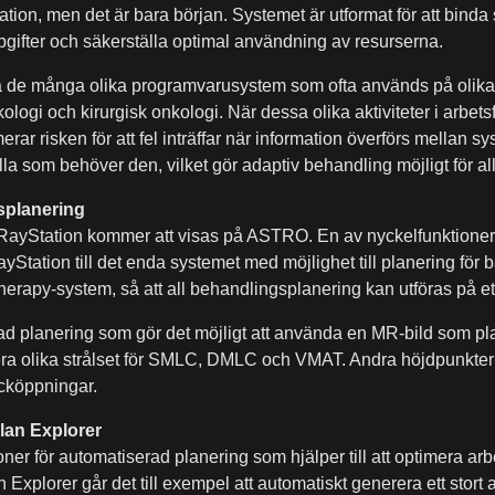
ation, men det är bara början. Systemet är utformat för att bin
ppgifter och säkerställa optimal användning av resurserna.
e många olika programvarusystem som ofta används på olika pl
ologi och kirurgisk onkologi. När dessa olika aktiviteter i arbet
ar risken för att fel inträffar när information överförs mellan s
alla som behöver den, vilket gör adaptiv behandling möjligt för all
splanering
 RayStation kommer att visas på ASTRO. En av nyckelfunktionern
yStation till det enda systemet med möjlighet till planering för
erapy-system, så att all behandlingsplanering kan utföras på ett 
 planering som gör det möjligt att använda en MR-bild som plan
flera olika strålset för SMLC, DMLC och VMAT. Andra höjdpunkte
cköppningar.
lan Explorer
ner för automatiserad planering som hjälper till att optimera a
Explorer går det till exempel att automatiskt generera ett stort 