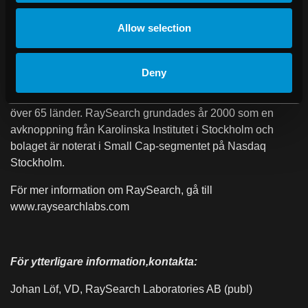
utvecklar avancerade mjukvarulösningar för förbättrad
Allow selection
strålbehandling av cancer. RaySearch säljer
dosplaneringssystemet RayStation® till kliniker över hela
världen. Därutöver distribueras RaySearchs produkter via
Deny
licensavtal med ledande medicinteknikföretag.
RaySearchs mjukvara används av mer än 2 500 kliniker i
över 65 länder.
RaySearch grundades år 2000 som en
avknoppning från Karolinska Institutet i Stockholm och
bolaget är noterat i Small Cap-segmentet på Nasdaq
Stockholm.
För mer information om RaySearch, gå till
www.raysearchlabs.com
För ytterligare information,kontakta:
Johan Löf, VD, RaySearch Laboratories AB (publ)