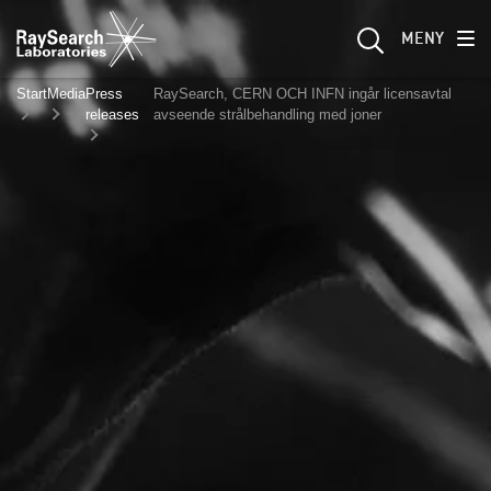
MENY
Start
Media
Press
RaySearch, CERN OCH INFN ingår licensavtal
releases
avseende strålbehandling med joner