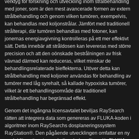
verktyg för forskning och utveckling inom strålbehandling
med joner, som är den mest avancerade formen av extern
strålbehandling och genom vilken tumören, exempelvis,
kan behandlas med koljonstrålar. Jämfört med traditionell
strålterapi, där tumören behandlas med fotoner, kan
jonernas energiavgivning kontrolleras på ett mer effektivt
sätt. Detta innebär att stråldosen kan levereras med större
precision och att den oönskade bestrålningen av frisk
vävnad därmed kan reduceras, vilket minskar de
behandlingsrelaterade bieffekterna. Utöver detta kan
strålbehandling med koljoner användas för behandling av
tumörer med låg syrehalt, så kallade hypoxiska tumörer,
vilket är ett behandlingsområde där traditionell
strålbehandling har begränsad effekt.
Genom det ingångna licensavtalet beviljas RaySearch
rätten att integrera data som genereras av FLUKA-koden i
algoritmer inom RaySearchs dosplaneringssystem
RayStation®. Den pågående utvecklingen omfattar en ny