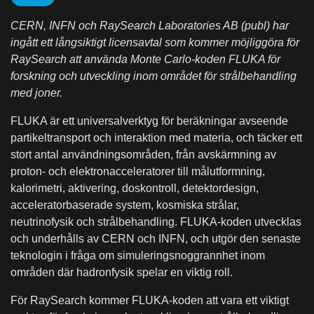
CERN, INFN och RaySearch Laboratories AB (publ) har
ingått ett långsiktigt licensavtal som kommer möjliggöra för
RaySearch att använda Monte Carlo-koden FLUKA för
forskning och utveckling inom området för strålbehandling
med joner.
FLUKA är ett universalverktyg för beräkningar avseende
partikeltransport och interaktion med materia, och täcker ett
stort antal användningsområden, från avskärmning av
proton- och elektronacceleratorer till målutformning,
kalorimetri, aktivering, doskontroll, detektordesign,
acceleratorbaserade system, kosmiska strålar,
neutrinofysik och strålbehandling. FLUKA-koden utvecklas
och underhålls av CERN och INFN, och utgör den senaste
teknologin i fråga om simuleringsnoggrannhet inom
områden där hadronfysik spelar en viktig roll.
För RaySearch kommer FLUKA-koden att vara ett viktigt