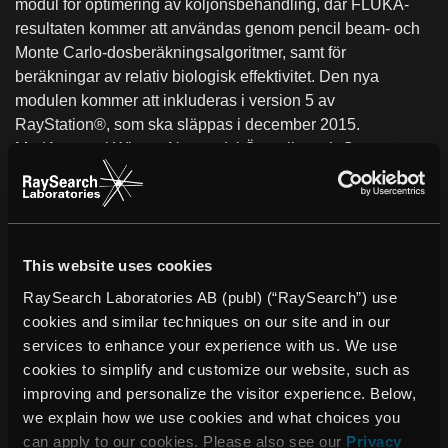
modul för optimering av koljonsbehandling, där FLUKA-
resultaten kommer att användas genom pencil beam- och
Monte Carlo-dosberäkningsalgoritmer, samt för
beräkningar av relativ biologisk effektivitet. Den nya
modulen kommer att inkluderas i version 5 av
RayStation®, som ska släppas i december 2015.
MedAustron i Wiener Neustadt i Österrike och Centro
Nazionale di Adroterapia Oncologica (CNAO) i Pavia,
Italien, kommer att bli de första behandlingscentren att
använda RayStation® kliniskt för dosplanering av
koljonsbehandlingar.
This website uses cookies
”Vi är mycket nöjda med att samarbeta med så prestigefulla
RaySearch Laboratories AB (publ) (“RaySearch”) use
institutioner som CERN och INFN vid vårt fortsatta
cookies and similar techniques on our site and in our
utvecklingsarbete inom strålbehandling med joner, vilket
services to enhance your experience with us. We use
utgör det senaste inom strålterapi.” säger Johan Löf, VD för
cookies to simplify and customize our website, such as
RaySearch Laboratories AB (publ). ”Vi är övertygade om
improving and personalize the visitor experience. Below,
att detta licensavtal kommer att bidra till att RayStation®
we explain how we use cookies and what choices you
blir det ledande dosplaneringssystemet inom
can apply to our cookies. Please also see our
Privacy