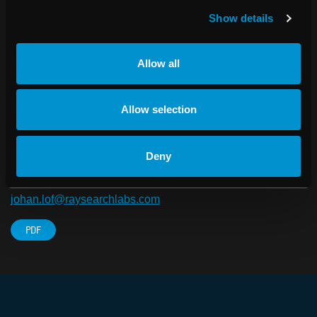
Därutöver erbjuder RaySearch sitt eget
Show details
dosplaneringssystem RayStation® direkt till kliniker.
RaySearch grundades år 2000 som en avknoppning från
Karolinska Institutet i Stockholm och bolaget är noterat i
Allow all
Small Cap-segmentet på NASDAQ OMX Stockholm.
Mer information om RaySearch finns på
Allow selection
www.raysearchlabs.com
.
För ytterligare information, kontakta:
Deny
Johan Löf, VD RaySearch Laboratories AB
Telefon: +46 (0)8-545 061 30
johan.lof@raysearchlabs.com
PDF