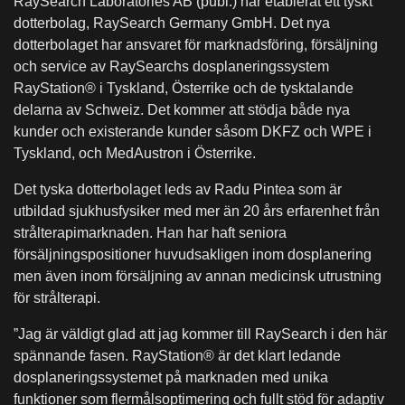
RaySearch Laboratories AB (publ.) har etablerat ett tyskt
dotterbolag, RaySearch Germany GmbH. Det nya
dotterbolaget har ansvaret för marknadsföring, försäljning
och service av RaySearchs dosplaneringssystem
RayStation® i Tyskland, Österrike och de tysktalande
delarna av Schweiz. Det kommer att stödja både nya
kunder och existerande kunder såsom DKFZ och WPE i
Tyskland, och MedAustron i Österrike.
Det tyska dotterbolaget leds av Radu Pintea som är
utbildad sjukhusfysiker med mer än 20 års erfarenhet från
strålterapimarknaden. Han har haft seniora
försäljningspositioner huvudsakligen inom dosplanering
men även inom försäljning av annan medicinsk utrustning
för strålterapi.
”Jag är väldigt glad att jag kommer till RaySearch i den här
spännande fasen. RayStation® är det klart ledande
dosplaneringssystemet på marknaden med unika
funktioner som flermålsoptimering och fullt stöd för adaptiv