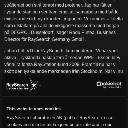
strålterapi och strålterapi med protoner. Jag har fått en
flygande start och ser fram emot att samarbeta med både
existerande och nya kunder i regionen. Vi kommer att delta
som utställare på alla de viktigaste mässorna med början
på DEGRO i Düsseldorf”, säger Radu Pintea, Business
Director för RaySearch Germany GmbH.
Johan Löf, VD för RaySearch, kommenterar: ”Vi har varit
aktiva i Tyskland i nästan fem år sedan WPE i Essen blev
vår allra första RayStation-kund 2009. Fram till nu har vi
skött den tysktalande marknaden från Stockholm. När vi nu
ser en ökande efterfrågan från Tyskland är det dags att
förstärka vår närvaro och jag är mycket glad att kunna
välkomna Radu Pintea till RaySearch. Med sin långa
erfarenhet kommer han att spela en nyckelroll för att utöka
och stödja vår kundbas i regionen.”
This website uses cookies
Om RayStation®
RaySearch Laboratories AB (publ) (“RaySearch”) use
RayStation® innehåller alla RaySearchs avancerade
cookies and similar techniques on our site and in our