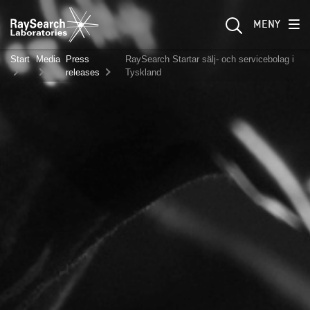
MENY
Start
Media
Press
RaySearch Startar sälj- och servicebolag i
releases
Tyskland