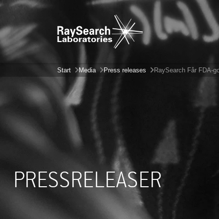
Start
Media
Press releases
RaySearch Får FDA-god
PRESSRELEASER