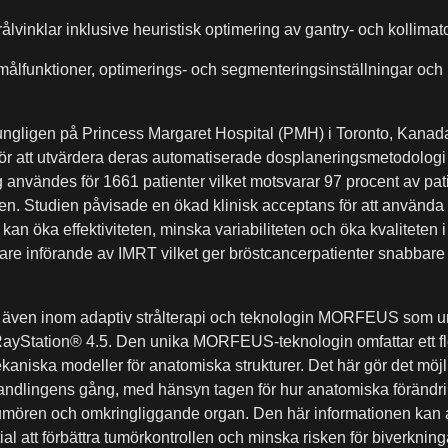
rålvinklar inklusive heuristisk optimering av gantry- och kollimat
ålfunktioner, optimerings- och segmenteringsinställningar och 
ungligen på Princess Margaret Hospital (PMH) i Toronto, Kana
 för att utvärdera deras automatiserade dosplaneringsmetodolog
 användes för 1661 patienter vilket motsvarar 97 procent av pat
en. Studien påvisade en ökad klinisk acceptans för att använd
an öka effektiviteten, minska variabiliteten och öka kvaliteten 
re införande av IMRT vilket ger bröstcancerpatienter snabbare ti
ven inom adaptiv strålterapi och teknologin MORFEUS som ur
 RayStation® 4.5. Den unika MORFEUS-teknologin omfattar ett fle
aniska modeller för anatomiska strukturer. Det här gör det möjlig
ehandlingens gång, med hänsyn tagen för hur anatomiska förändri
tumören och omkringliggande organ. Den här informationen kan anv
ial att förbättra tumörkontrollen och minska risken för biverknin