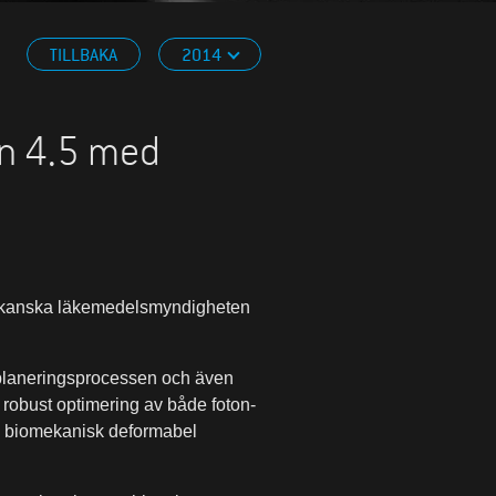
TILLBAKA
2014
on 4.5 med
rikanska läkemedelsmyndigheten
splaneringsprocessen och även
 robust optimering av både foton-
ch biomekanisk deformabel