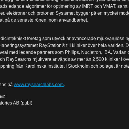
adsledande algoritmer för optimering av IMRT och VMAT, samt
ner, elektroner och protoner. Systemet bygger på en mycket mode
rat på de senaste rönen inom användbarhet.
dicintekniskt företag som utvecklar avancerade mjukvarulösninga
aneringssystemet RayStation® till kliniker över hela världen. D
tal med ledande partners som Philips, Nucletron, IBA, Varian oc
 och RaySearchs mjukvara används av mer än 2 500 kliniker i ö
ning från Karolinska Institutet i Stockholm och bolaget är not
inns på
www.raysearchlabs.com
.
ta:
ories AB (publ)