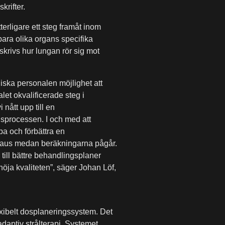
rifter.
terligare ett steg framåt inom
ara olika organs specifika
krivs hur lungan rör sig mot
iniska personalen möjlighet att
alet okvalificerade steg i
nått upp till en
gsprocessen. I och med att
pa och förbättra en
en paus medan beräkningarna pågår.
 till bättre behandlingsplaner
höja kvaliteten”, säger Johan Löf,
xibelt dosplaneringssystem. Det
adaptiv strålterapi. Systemet