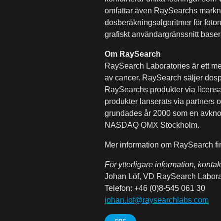
omfattar även RaySearchs markn
dosberäkningsalgoritmer för foto
grafiskt användargränssnitt base
Om RaySearch
RaySearch Laboratories är ett me
av cancer. RaySearch säljer dospl
RaySearchs produkter via licensav
produkter lanserats via partners
grundades år 2000 som en avknopp
NASDAQ OMX Stockholm.
Mer information om RaySearch f
För ytterligare information, kontak
Johan Löf, VD RaySearch Laborat
Telefon: +46 (0)8-545 061 30
johan.lof@raysearchlabs.com