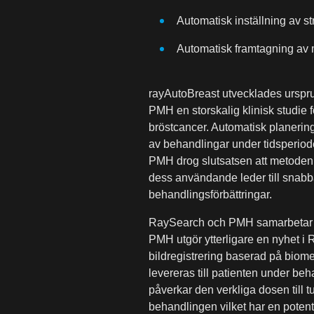
Automatisk inställning av st
Automatisk framtagning av m
rayAutoBreast utvecklades urspr
PMH en storskalig klinisk studie
bröstcancer. Automatisk planering
av behandlingar under tidsperiod
PMH drog slutsatsen att metoden k
dess användande leder till snabba
behandlingsförbättringar.
RaySearch och PMH samarbetar ä
PMH utgör ytterligare en nyhet i
bildregistrering baserad på biomek
levereras till patienten under b
påverkar den verkliga dosen till 
behandlingen vilket har en potent