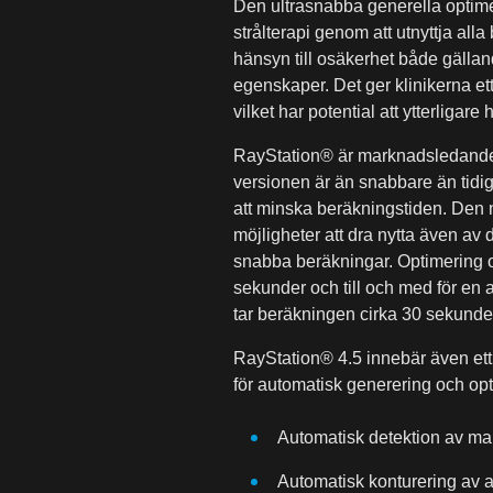
Den ultrasnabba generella optime
strålterapi genom att utnyttja all
hänsyn till osäkerhet både gälla
egenskaper. Det ger klinikerna ett
vilket har potential att ytterligare
RayStation® är marknadsledande
versionen är än snabbare än tidig
att minska beräkningstiden. Den 
möjligheter att dra nytta även av
snabba beräkningar. Optimering 
sekunder och till och med för e
tar beräkningen cirka 30 sekunde
RayStation® 4.5 innebär även ett
för automatisk generering och op
Automatisk detektion av mar
Automatisk konturering av 