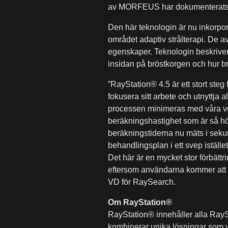
av MORFEUS har dokumenterats i e
Den här teknologin är nu inkorpore
området adaptiv strålterapi. De 
egenskaper. Teknologin beskriver
insidan på bröstkorgen och hur b
”RayStation® 4.5 är ett stort steg 
fokusera sitt arbete och utnyttja a
processen minimeras med våra verk
beräkningshastighet som är så hög
beräkningstiderna nu mäts i sekun
behandlingsplan i ett svep iställ
Det här är en mycket stor förbättr
eftersom användarna kommer att ku
VD för RaySearch.
Om RayStation®
RayStation® innehåller alla RayS
kombinerar unika lösningar som ver