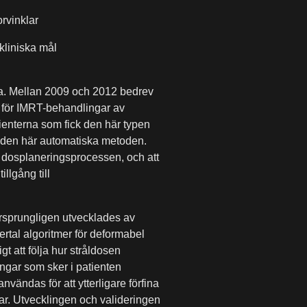
orvinklar
kliniska mål
da. Mellan 2009 och 2012 bedrev
i för IMRT-behandlingar av
ienterna som fick den här typen
a den här automatiska metoden.
i dosplaneringsprocessen, och att
llgång till
sprungligen utvecklades av
rtal algoritmer för deformabel
t att följa hur stråldosen
ngar som sker i patienten
ändas för att ytterligare förfina
gar. Utvecklingen och valideringen