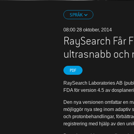
SPRÅK
08:00 28 oktober, 2014
RaySearch Får 
ultrasnabb och 
PDF
RaySearch Laboratories AB (publ
FDA för version 4.5 av dosplane
Den nya versionen omfattar en mä
möjliggör nya steg inom adaptiv s
och protonbehandlingar, förbättr
registrering med hjälp av den u