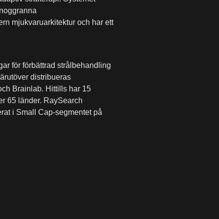
 noggranna
rn mjukvaruarkitektur och har ett
r för förbättrad strålbehandling
ärutöver distribueras
h Brainlab. Hittills har 15
ver 65 länder. RaySearch
erat i Small Cap-segmentet på