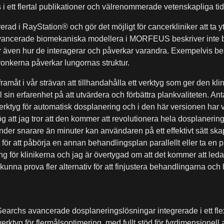
tt flertal publikationer och välrenommerade vetenskapliga tidsk
rad i RayStation® och gör det möjligt för cancerkliniker att ta yt
avancerade biomekaniska modellera i MORFEUS beskriver inte b
 även hur de interagerar och påverkar varandra. Exempelvis bes
ronkerna påverkar lungornas struktur.
framåt i vår strävan att tillhandahålla ett verktyg som ger den kl
ll sin erfarenhet på att utvärdera och förbättra plankvaliteten. Ant
tyg för automatisk dosplanering och i den här versionen har vi 
 att jag tror att den kommer att revolutionera hela dosplanerin
der snarare än minuter kan användaren på ett effektivt sätt ska
et för att påbörja en annan behandlingsplan parallellt eller ta 
ing för klinikerna och jag är övertygad om att det kommer att leda
nna prova fler alternativ för att finjustera behandlingarna och 
earchs avancerade dosplaneringslösningar integrerade i ett fle
ktyg för flermålsoptimering, med fullt stöd för fyrdimensionell 