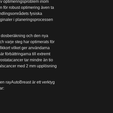
 av optimeringsproblem inom
n för robust optimering även ta
ndlingsområdets fysiska
arginaler i planeringsprocessen
 dosberäkning och den nya
h varje steg har optimerats för
ikkort vilket ger användarna
 förbättringarna till extremt
statacancer tar mindre än tio
/halscancer med 2 mm upplösning
en rayAutoBreast är ett verktyg
ar: