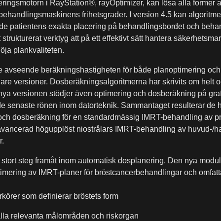
ringsmotorn i RayStation®, rayOptimizer, kan lösa alla former
a behandlingsmaskinens frihetsgrader. I version 4.5 kan algoritme
nde patientens exakta placering på behandlingsbordet och beha
 strukturerat verktyg att på ett effektivt sätt hantera säkerhetsm
 höja plankvaliteten.
 avseende beräkningshastigheten för både planoptimering och
are versioner. Dosberäkningsalgoritmerna har skrivits om helt oc
nya versionen stödjer även optimering och dosberäkning på graf
 de senaste rönen inom datorteknik. Sammantaget resulterar de här
och dosberäkning för en standardmässig IMRT-behandling av pro
n avancerad högupplöst niostrålars IMRT-behandling av huvud-
r.
 stort steg framåt inom automatisk dosplanering. Den nya modul
timering av IMRT-planer för bröstcancerbehandlingar och omfatt
körer som definierar bröstets form
alla relevanta målområden och riskorgan