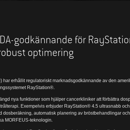
FDA-godkännande för RayStati
robust optimering
) har erhållit regulatoriskt marknadsgodkännande av den ame
ringssystemet RayStation®.
ngd nya funktioner som hjälper cancerkliniker att förbättra do
trålterapi. Exempelvis erbjuder RayStation® 4.5 ultrasnabb och
ad dosberäkning, automatisk planering av bröstbehandlingar o
nika MORFEUS-teknologin.