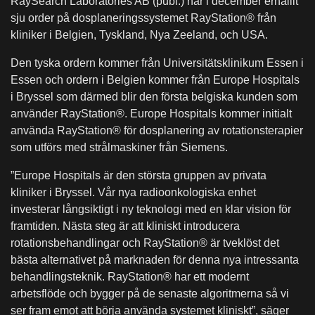
RaySearch Laboratories AB (publ.) har i december erhållit
sju order på dosplaneringssystemet RayStation® från
kliniker i Belgien, Tyskland, Nya Zeeland, och USA.
Den tyska ordern kommer från Universitätsklinikum Essen i
Essen och ordern i Belgien kommer från Europe Hospitals
i Bryssel som därmed blir den första belgiska kunden som
använder RayStation®. Europe Hospitals kommer initialt
använda RayStation® för dosplanering av rotationsterapier
som utförs med strålmaskiner från Siemens.
”Europe Hospitals är den största gruppen av privata
kliniker i Bryssel. Vår nya radioonkologiska enhet
investerar långsiktigt i ny teknologi med en klar vision för
framtiden. Nästa steg är att kliniskt introducera
rotationsbehandlingar och RayStation® är tveklöst det
bästa alternativet på marknaden för denna nya intressanta
behandlingsteknik. RayStation® har ett modernt
arbetsflöde och bygger på de senaste algoritmerna så vi
ser fram emot att börja använda systemet kliniskt”, säger