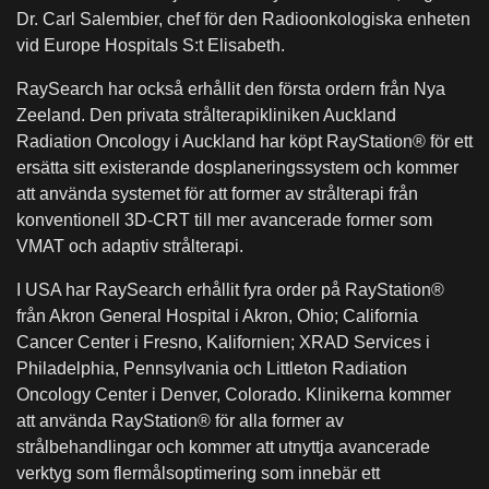
Dr. Carl Salembier, chef för den Radioonkologiska enheten
vid Europe Hospitals S:t Elisabeth.
RaySearch har också erhållit den första ordern från Nya
Zeeland. Den privata strålterapikliniken Auckland
Radiation Oncology i Auckland har köpt RayStation® för ett
ersätta sitt existerande dosplaneringssystem och kommer
att använda systemet för att former av strålterapi från
konventionell 3D-CRT till mer avancerade former som
VMAT och adaptiv strålterapi.
I USA har RaySearch erhållit fyra order på RayStation®
från Akron General Hospital i Akron, Ohio; California
Cancer Center i Fresno, Kalifornien; XRAD Services i
Philadelphia, Pennsylvania och Littleton Radiation
Oncology Center i Denver, Colorado. Klinikerna kommer
att använda RayStation® för alla former av
strålbehandlingar och kommer att utnyttja avancerade
verktyg som flermålsoptimering som innebär ett