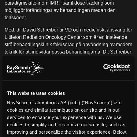
paradigmskifte inom IMRT samt dose tracking som
möjliggör förändringar av behandlingen medan den
fortskrider.
Med. dr. David Schreiber är VD och medicinskt ansvarig för
Littleton Radiation Oncology Center som är en fristående
strålbehandlingsklinik fokuserad på användning av modern
teknik för att individanpassa behandlingarna. Dr. Schreiber
kommenterar: ”Köpet av det här nya unika
dosplaneringssystemet gör att Littleton Radiation Oncology
blir den första kliniken i Colorado som kan erbjuda
fyrdimensionell dosplanering vilket ger oss möjligheten att
utföra förbättrade IMRT behandlingar genom att förändra
This website uses cookies
behandlingen baserat på utfallet varje dag. Det här leder till
RaySearch Laboratories AB (publ) (“RaySearch”) use
än lägre doser till friska organ nära tumören vilket
cookies and similar techniques on our site and in our
signifikant borde minska risken för biverkningar”.
services to enhance your experience with us. We use
Johan Löf, VD för RaySearch tillägger: “Vi är övertygade
cookies to simplify and customize our website, such as
om att RayStation är det ledande dosplaneringssystemet
improving and personalize the visitor experience. Below,