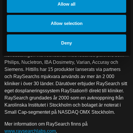
mycket modern mjukvaruarkitektur och har ett grafiskt
Allow all
användargränssnitt baserat på de senaste rönen inom
användbarhet.
Allow selection
Om RaySearch
RaySearch Laboratories är ett medicintekniskt företag som
utvecklar avancerade mjukvarulösningar för förbättrad
Deny
strålbehandling av cancer. RaySearchs produkter säljs
huvudsakligen via licensavtal med ledande partners som
Philips, Nucletron, IBA Dosimetry, Varian, Accuray och
Siemens. Hittills har 15 produkter lanserats via partners
och RaySearchs mjukvara används av mer än 2 000
kliniker i över 30 länder. Därutöver erbjuder RaySearch sitt
eget dosplaneringssystem RayStation® direkt till kliniker.
RaySearch grundades år 2000 som en avknoppning från
Karolinska Institutet i Stockholm och bolaget är noterat i
Small Cap-segmentet på NASDAQ OMX Stockholm.
Mer information om RaySearch finns på
www.raysearchlabs.com
.