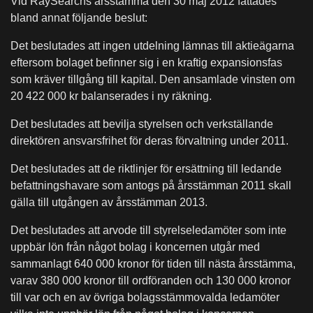
Vid RaySearchs årsstämma den 30 maj 2012 fattades
bland annat följande beslut:
Det beslutades att ingen utdelning lämnas till aktieägarna
eftersom bolaget befinner sig i en kraftig expansionsfas
som kräver tillgång till kapital. Den ansamlade vinsten om
20 422 000 kr balanserades i ny räkning.
Det beslutades att bevilja styrelsen och verkställande
direktören ansvarsfrihet för deras förvaltning under 2011.
Det beslutades att de riktlinjer för ersättning till ledande
befattningshavare som antogs på årsstämman 2011 skall
gälla till utgången av årsstämman 2013.
Det beslutades att arvode till styrelseledamöter som inte
uppbär lön från något bolag i koncernen utgår med
sammanlagt 640 000 kronor för tiden till nästa årsstämma,
varav 380 000 kronor till ordföranden och 130 000 kronor
till var och en av övriga bolagsstämmovalda ledamöter