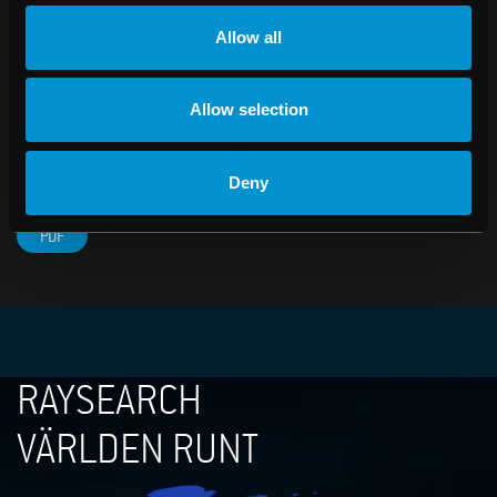
Mer information om RaySearch finns på
Allow all
www.raysearchlabs.com
.
För ytterligare information, kontakta:
Allow selection
Johan Löf, VD RaySearch Laboratories AB
Telefon: +46 (0)8-545 061 30
Deny
johan.lof@raysearchlabs.com
PDF
RAYSEARCH
VÄRLDEN RUNT