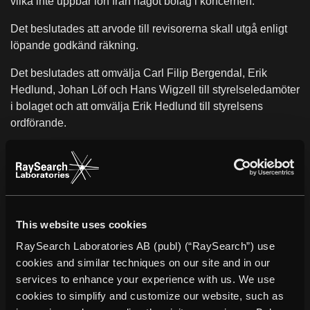
vilka inte uppbär lön från något bolag i koncernen.
Det beslutades att arvode till revisorerna skall utgå enligt
löpande godkänd räkning.
Det beslutades att omvälja Carl Filip Bergendal, Erik
Hedlund, Johan Löf och Hans Wigzell till styrelseledamöter
i bolaget och att omvälja Erik Hedlund till styrelsens
ordförande.
Det beslutades att anta en ny bolagsordning i vilken den
enda ändringen var att § 6 fick ny lydelse enligt följande:
"Bolaget skall ha lägst en och högst två auktoriserade
revisorer med eller utan revisorssuppleanter. Till revisor får
även utses ett registrerat revisionsbolag."
Ändringen
This website uses cookies
innebär att revisor utses för tiden intill slutet av den första
RaySearch Laboratories AB (publ) (“RaySearch”) use
årsstämma som hålls efter det år då revisorn utsågs och att
cookies and similar techniques on our site and in our
revisionsbolag kan utses till revisor i bolaget.
services to enhance your experience with us. We use
Det beslutades att välja revisionsbolaget KPMG till
cookies to simplify and customize our website, such as