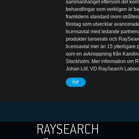
sammanhanget eftersom det kommer
behandlingar som verkligen är ban
framtidens standard inom strålte
företag som utvecklar avancerade
licensavtal med ledande partners 
produkter lanserats och RaySearc
licensavtal mer än 15 ytterligar
som en avknoppning från Karolins
Stockholm. Mer information o
Johan Löf, VD RaySearch Laborat
PDF
RAYSEARCH