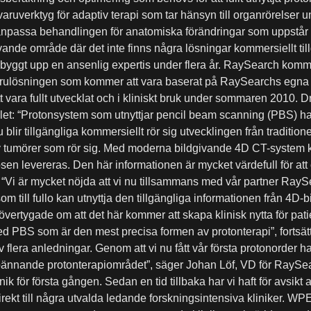
ruverktyg för adaptiv terapi som tar hänsyn till organrörelser 
 anpassa behandlingen för anatomiska förändringar som uppstår 
 lovande område där det inte finns några lösningar kommersiellt ti
yggt upp en ansenlig expertis under flera år. RaySearch kommer 
arulösningen som kommer att vara baserat på RaySearchs egna 
 vara fullt utvecklat och i kliniskt bruk under sommaren 2010. D
et: “Protonsystem som utnyttjar pencil beam scanning (PBS) ha
 blir tillgängliga kommersiellt rör sig utvecklingen från traditio
 av tumörer som rör sig. Med moderna bildgivande 4D CT-system
en levereras. Den här informationen är mycket värdefull för att
as.” “Vi är mycket nöjda att vi nu tillsammans med vår partner RayS
till fullo kan utnyttja den tillgängliga informationen från 4D-bil
vertygade om att det här kommer att skapa klinisk nytta för pati
d PBS som är den mest precisa formen av protonterapi”, fortsätt
av flera anledningar. Genom att vi nu fått vår första protonorder har 
nnande protonterapiområdet”, säger Johan Löf, VD för RaySearc
inik för första gången. Sedan en tid tillbaka har vi haft för avsikt
rekt till några utvalda ledande forskningsintensiva kliniker. WPE