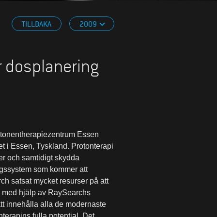
TILLBAKA
2009
r dosplanering
rotonentherapiezentrum Essen
 i Essen, Tyskland. Protonterapi
rer och samtidigt skydda
ringssystem som kommer att
h satsat mycket resurser på att
s med hjälp av RaySearchs
tt innehålla alla de modernaste
terapins fulla potential. Det