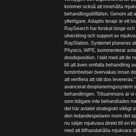
kommer också att innehålla mjukva
behandlingstillfällen. Genom att
ytterligare. Adaptiv terapi är ett
RaySearch har forskat länge och b
utveckling och support av mjukv
RayStation. Systemet planeras att
Physics, WPE, kommenterar avtal
dosdeposition. I takt med att de nu
till att även omfatta behandling
tumörrörelser övervakas innan dos
att verifiera att rätt dos leverer
avancerat dosplaneringssystem som 
behandlingen. Tillsammans är vi ö
som tidigare inte behandlades me
det här avtalet strategiskt viktigt 
den ledandespelaren inom det spä
nu säljer mjukvara direkt till en kl
med att tillhandahålla mjukvara di