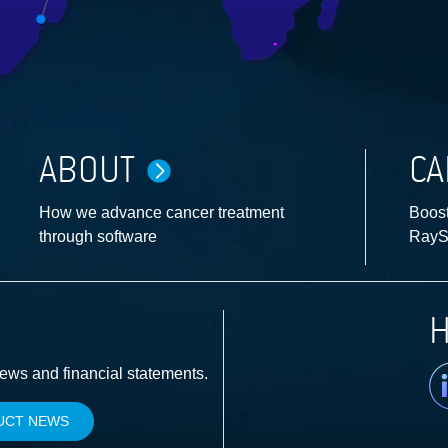
ABOUT
CA
How we advance cancer treatment
Boost
through software
RayS
H
Li
news and financial statements.
UCT NEWS