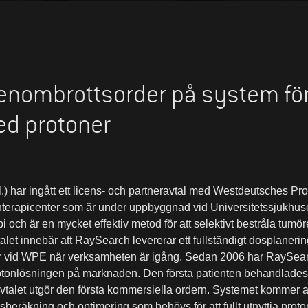
enombrottsorder på system fö
ed protoner
) har ingått ett licens- och partneravtal med Westdeutsches P
erapicenter som är under uppbyggnad vid Universitetssjukhuset
i och är en mycket effektiv metod för att selektivt bestråla tumö
alet innebär att RaySearch levererar ett fullständigt dosplane
r vid WPE när verksamheten är igång. Sedan 2006 har RaySearc
otonlösningen på marknaden. Den första patienten behandlade
vtalet utgör den första kommersiella ordern. Systemet kommer a
beräkning och optimering som behövs för att fullt utnyttja proton