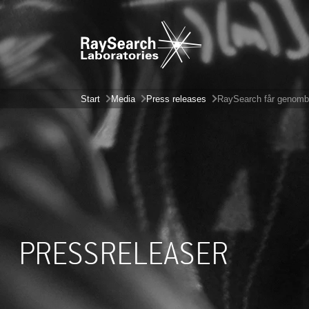
Start
Media
Press releases
RaySearch får genombro
PRESSRELEASER