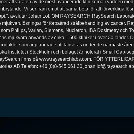
 att vara en av de mest avancerade klinikerna i världen med en
brytande. Vi ser fram emot att samarbeta för att förverkliga lö
rapi.”, avslutar Johan Löf. OM RAYSEARCH RaySearch Laborator
 mjukvarulösningar för förbättrad strålbehandling av cancer. Ra
som Philips, Varian, Siemens, Nucletron, IBA Dosimetry och Tom
hs mjukvara används av cirka 1 500 kliniker i över 30 länder. D
e produkter som är planerade att lanseras under de närmaste år
ka Institutet i Stockholm och bolaget är noterat i Small Cap-
m RaySearch finns på www.raysearchlabs.com. FÖR YTTERL
ories AB Telefon: +46 (0)8-545 061 30 johan.lof@raysearchla