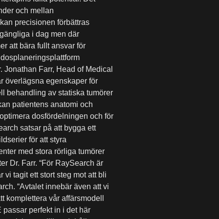
under och mellan
kan precisionen förbättras
llgängliga i dag men där
att bära fullt ansvar för
dosplaneringsplattform
r. Jonathan Farr, Head of Medical
r överlägsna egenskaper för
nell behandling av statiska tumörer
 kan patientens anatomi och
 optimera dosfördelningen och för
earch satsar på att bygga ett
dserier för att styra
enter med stora rörliga tumörer
er Dr. Farr. “För RaySearch är
vi tagit ett stort steg mot att bli
h. “Avtalet innebär även att vi
 att komplettera vår affärsmodell
 passar perfekt in i det här