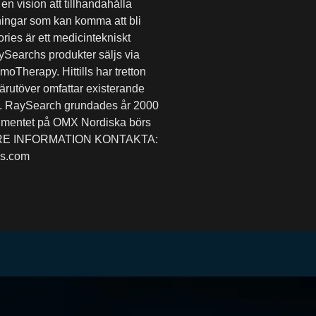
 vision att tillhandahålla
sningar som kan komma att bli
ies är ett medicintekniskt
ySearchs produkter säljs via
oTherapy. Hittills har tretton
ärutöver omfattar existerande
en. RaySearch grundades år 2000
segmentet på OMX Nordiska börs
IGARE INFORMATION KONTAKTA:
bs.com