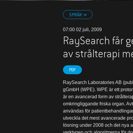
SPRÅK
07:00 02 juli, 2009
RaySearch får g
av strålterapi m
PDF
RaySearch Laboratories AB (publ.
gGmbH (WPE). WPE är ett protont
är en avancerad form av strålterap
omkringliggande friska organ. Avt
användas för patientbehandlinga
utveckla det mest avancerade pr
lösning under 2008 och det nya a
verktygen och algoritmerna för dos