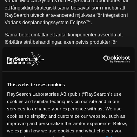
Varian Medical Systems och RaySearch Laboratories har
ett långsiktigt strategiskt samarbetsavtal som innebär att
RaySearch utvecklar avancerad mjukvara för integration i
Varians dosplaneringssystem Eclipse™.
Samarbetet omfattar ett antal komponenter avsedda att
förbättra strålbehandlingar, exempelvis produkter för
radiobiologisk optimering och optimering av konventionella
3D-CRT-behandlingar. Den första produkten från
samarbetet förväntades tidigare att lanseras under 2008.
Denna lansering har blivit senarelagd och nu väntas de tre
produkterna för radiobiologisk utvärdering, radiobiologisk
This website uses cookies
optimering och optimering av konventionella 3D-CRT-
planer, samtliga bli tillgängliga för kliniker under första
RaySearch Laboratories AB (publ) (“RaySearch”) use
halvåret 2009.
cookies and similar techniques on our site and in our
services to enhance your experience with us. We use
“Varian är en mycket viktig samarbetspartner och vi satsar
cookies to simplify and customize our website, such as
substantiella resurser på vårt gemensamma
improving and personalize the visitor experience. Below,
utvecklingsprojekt”, säger Johan Löf, VD för RaySearch.
we explain how we use cookies and what choices you