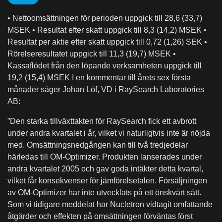
• Nettoomsättningen för perioden uppgick till 28,6 (33,7)
MSEK • Resultat efter skatt uppgick till 8,3 (14,2) MSEK •
Resultat per aktie efter skatt uppgick till 0,72 (1,26) SEK •
Rörelseresultatet uppgick till 11,3 (19,7) MSEK •
Kassaflödet från den löpande verksamheten uppgick till
19,2 (15,4) MSEK I en kommentar till årets sex första
månader säger Johan Löf, VD i RaySearch Laboratories
AB:
”Den starka tillväxttakten för RaySearch fick ett avbrott
under andra kvartalet i år, vilket vi naturligtvis inte är nöjda
med. Omsättningsnedgången kan till två tredjedelar
härledas till OM-Optimizer. Produkten lanserades under
andra kvartalet 2005 och gav goda intäkter detta kvartal,
vilket får konsekvenser för jämförelsetalen. Försäljningen
av OM-Optimizer har inte utvecklats på ett önskvärt sätt.
Som vi tidigare meddelat har Nucletron vidtagit omfattande
åtgärder och effekten på omsättningen förväntas först