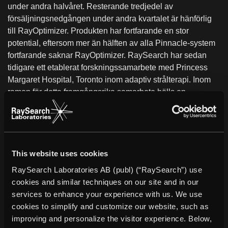
under andra halvåret. Resterande tredjedel av
försäljningsnedgången under andra kvartalet är hänförlig
till RayOptimizer. Produkten har fortfarande en stor
potential, eftersom mer än hälften av alla Pinnacle-system
fortfarande saknar RayOptimizer. RaySearch har sedan
tidigare ett etablerat forskningssamarbete med Princess
Margaret Hospital, Toronto inom adaptiv strålterapi. Inom
ramen för detta framgångsrika samarbete hölls en
plenarföreläsning på ASTRO 2005 och en presentation
kommer också att ske på ASTRO 2006. Det är glädjande
att samarbetet nu fördjupas och går in i nästa fas. I tre nya
projekt kommer vi att finansiera utökad forskning gällande
nya metoder och adaptiva behandlingsstrategier för andra
This website uses cookies
cancerformer än de som hittills studerats. Detta utökade
RaySearch Laboratories AB (publ) (“RaySearch”) use
samarbete är av stor betydelse för RaySearchs fortsatta
cookies and similar techniques on our site and in our
utveckling av system för adaptiv strålterapi.
services to enhance your experience with us. We use
Förhandlingarna om det långsiktiga utvecklings- och
cookies to simplify and customize our website, such as
licensavtalet med Philips inom adaptiv strålterapi har dragit
improving and personalize the visitor experience. Below,
ut längre på tiden än vad vi kunnat förutspå. Som vi ser det