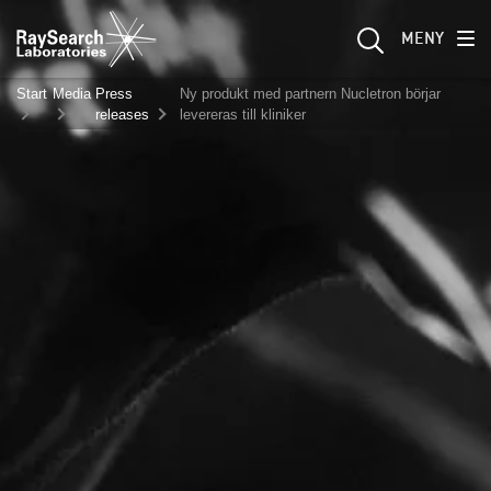
MENY
Start
Media
Press
Ny produkt med partnern Nucletron börjar
releases
levereras till kliniker