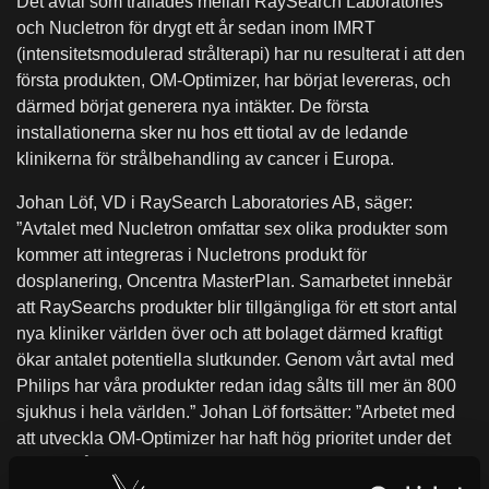
Det avtal som träffades mellan RaySearch Laboratories
och Nucletron för drygt ett år sedan inom IMRT
(intensitetsmodulerad strålterapi) har nu resulterat i att den
första produkten, OM-Optimizer, har börjat levereras, och
därmed börjat generera nya intäkter. De första
installationerna sker nu hos ett tiotal av de ledande
klinikerna för strålbehandling av cancer i Europa.
Johan Löf, VD i RaySearch Laboratories AB, säger:
”Avtalet med Nucletron omfattar sex olika produkter som
kommer att integreras i Nucletrons produkt för
dosplanering, Oncentra MasterPlan. Samarbetet innebär
att RaySearchs produkter blir tillgängliga för ett stort antal
nya kliniker världen över och att bolaget därmed kraftigt
ökar antalet potentiella slutkunder. Genom vårt avtal med
Philips har våra produkter redan idag sålts till mer än 800
sjukhus i hela världen.” Johan Löf fortsätter: ”Arbetet med
att utveckla OM-Optimizer har haft hög prioritet under det
senaste året. Vi har ökat forsknings- och