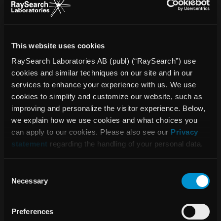
utvecklingssatsningarna med 40 procent. OM-Optimizer
har demonstrerats vid flera stora internationella
konferenser. Kunderna har reagerat genomgående positivt
och uttryckt starka önskemål att få använda systemet
This website uses cookies
kliniskt. Därför är det mycket glädjande att vi enligt
planerna nu kunnat påbörja leveranserna av OM-
RaySearch Laboratories AB (publ) (“RaySearch”) use
Optimizer.” OM-Optimizer är den första av sex produkter
cookies and similar techniques on our site and in our
som ingår i samarbetet. Alla dessa baserar sig på
services to enhance your experience with us. We use
RaySearchs befintliga mjukvaruplattform ORBIT, som
cookies to simplify and customize our website, such as
anpassats och utvidgats för att kunna integreras i Oncentra
improving and personalize the visitor experience. Below,
MasterPlan. För effektiv klinisk introduktion av IMRT
we explain how we use cookies and what choices you
behöver läkarna tillgång till avancerad multimodal
can apply to our cookies. Please also see our
Privacy
bildbehandling och bra verktyg för organkonturering samt
statement
regarding the handling of your personal data.
tillförlitliga och snabba dos- och optimeringsalgoritmer.
Kombinationen av IMRT-optimering i ORBIT från
Consent
RaySearch och bildbearbetning i Oncentra MasterPlan från
Necessary
Selection
Nucletron med organkonturbestämning och
stråldosalgoritmer ger användarna tillgång till mycket
Preferences
kraftfulla kliniska verktyg. Nucletron har specialiserat sig på