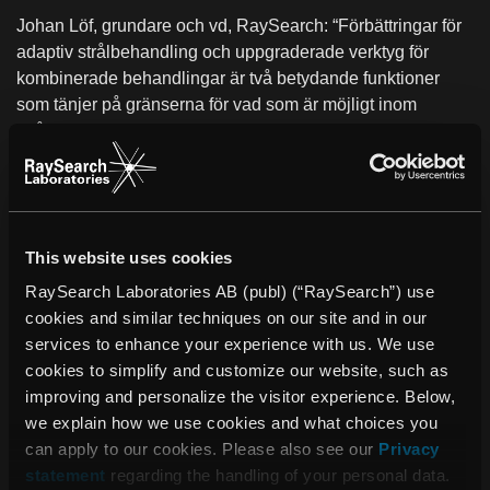
Johan Löf, grundare och vd, RaySearch: “Förbättringar för
adaptiv strålbehandling och uppgraderade verktyg för
kombinerade behandlingar är två betydande funktioner
som tänjer på gränserna för vad som är möjligt inom
strålbehandling. Det faktum att RayStation 11B är
marknadens första dosplaneringssystem som stödjer
klinisk utvärdering av LET för protoner och andra joner är
ytterligare ett bra exempel på vårt långsiktiga mål att
ständigt erbjuda både patienter och läkare nya och
This website uses cookies
värdefulla fördelar.”
RaySearch Laboratories AB (publ) (“RaySearch”) use
Om RaySearch
cookies and similar techniques on our site and in our
RaySearch Laboratories AB (publ) är ett medicintekniskt
services to enhance your experience with us. We use
företag som utvecklar innovativa mjukvarulösningar för att
cookies to simplify and customize our website, such as
förbättra cancervården. RaySearch marknadsför
improving and personalize the visitor experience. Below,
RayStation®* dosplaneringssystem (TPS) och
we explain how we use cookies and what choices you
onkologiinformations-systemet (OIS) RayCare®*. De
can apply to our cookies. Please also see our
Privacy
senaste tilläggen i RaySearchs produktlinje är
statement
regarding the handling of your personal data.
RayIntelligence® och RayCommand®. RayIntelligence är