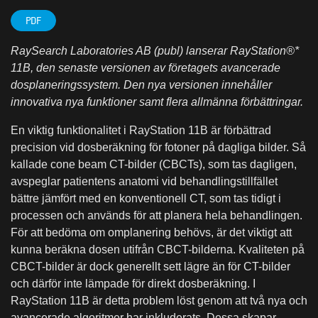
PDF
RaySearch Laboratories AB (publ) lanserar RayStation®*
11B, den senaste versionen av företagets avancerade
dosplaneringssystem. Den nya versionen innehåller
innovativa nya funktioner samt flera allmänna förbättringar.
En viktig funktionalitet i RayStation 11B är förbättrad
precision vid dosberäkning för fotoner på dagliga bilder. Så
kallade cone beam CT-bilder (CBCTs), som tas dagligen,
avspeglar patientens anatomi vid behandlingstillfället
bättre jämfört med en konventionell CT, som tas tidigt i
processen och används för att planera hela behandlingen.
För att bedöma om omplanering behövs, är det viktigt att
kunna beräkna dosen utifrån CBCT-bilderna. Kvaliteten på
CBCT-bilder är dock generellt sett lägre än för CT-bilder
och därför inte lämpade för direkt dosberäkning. I
RayStation 11B är detta problem löst genom att två nya och
avancerade algoritmer har inkluderats. Dessa skapar