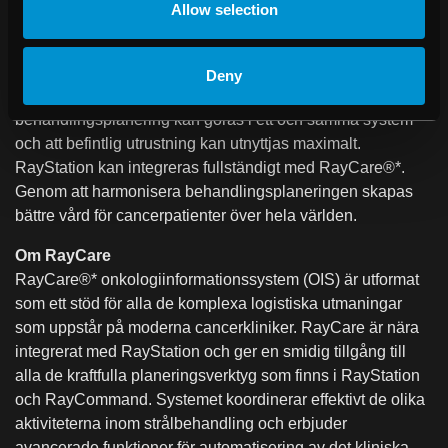
Allow selection
behandlingsplaner för HDR-brachyterapi och extern
strålbehandling med fotoner, elektroner och protoner samt
heliumjoner och koljoner. RayStation har stöd för ett stort
Deny
antal behandlingsmaskiner. Det möjliggör att all
behandlingsplanering kan göras i ett och samma system
och att befintlig utrustning kan utnyttjas maximalt.
RayStation kan integreras fullständigt med RayCare®*.
Genom att harmonisera behandlingsplaneringen skapas
bättre vård för cancerpatienter över hela världen.
Om RayCare
RayCare®* onkologiinformationssystem (OIS) är utformat
som ett stöd för alla de komplexa logistiska utmaningar
som uppstår på moderna cancerkliniker. RayCare är nära
integrerat med RayStation och ger en smidig tillgång till
alla de kraftfulla planeringsverktyg som finns i RayStation
och RayCommand. Systemet koordinerar effektivt de olika
aktiviteterna inom strålbehandling och erbjuder
avancerade funktioner för automatisering av det kliniska