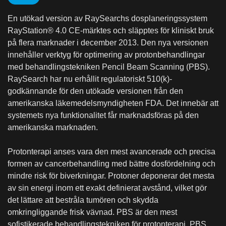
En utökad version av RaySearchs dosplaneringssystem
RayStation® 4.0 CE-märktes och släpptes för kliniskt bruk
på flera marknader i december 2013. Den nya versionen
innehåller verktyg för optimering av protonbehandlingar
med behandlingstekniken Pencil Beam Scanning (PBS).
RaySearch har nu erhållit regulatoriskt 510(k)-
godkännande för den utökade versionen från den
amerikanska läkemedelsmyndigheten FDA. Det innebär att
systemets nya funktionalitet får marknadsföras på den
amerikanska marknaden.
Protonterapi anses vara den mest avancerade och precisa
formen av cancerbehandling med bättre dosfördelning och
mindre risk för biverkningar. Protoner deponerar det mesta
av sin energi inom ett exakt definierat avstånd, vilket gör
det lättare att bestråla tumören och skydda
omkringliggande frisk vävnad. PBS är den mest
sofistikerade behandlingstekniken för protonterapi. PBS