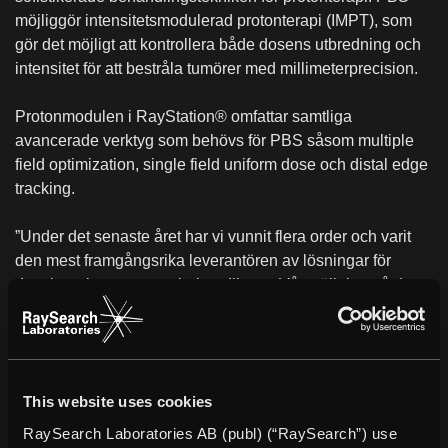
möjliggör intensitetsmodulerad protonterapi (IMPT), som
gör det möjligt att kontrollera både dosens utbredning och
intensitet för att bestråla tumörer med millimeterprecision.
Protonmodulen i RayStation® omfattar samtliga
avancerade verktyg som behövs för PBS såsom multiple
field optimization, single field uniform dose och distal edge
tracking.
”Under det senaste året har vi vunnit flera order och varit
den mest framgångsrika leverantören av lösningar för
dosplanering av protonbehandlingar. Vår ställning på den
amerikanska marknaden stärks ytterligare när vi nu har
marknadsgodkännande för alla relevanta
behandlingstekniker för protonterapi”, säger Johan Löf, VD
för RaySearch.
This website uses cookies
Om RayStation®
RaySearch Laboratories AB (publ) (“RaySearch”) use