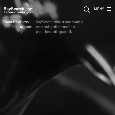
MENY
Start
Media
Press
RaySearch erhåller amerikanskt
releases
marknadsgodkännande för
protonbehandlingsteknik