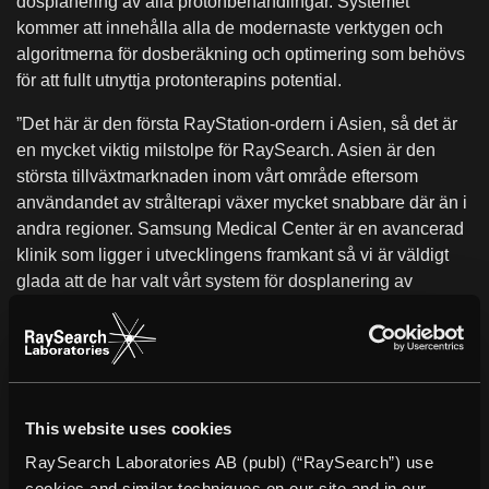
dosplanering av alla protonbehandlingar. Systemet
kommer att innehålla alla de modernaste verktygen och
algoritmerna för dosberäkning och optimering som behövs
för att fullt utnyttja protonterapins potential.
”Det här är den första RayStation-ordern i Asien, så det är
en mycket viktig milstolpe för RaySearch. Asien är den
största tillväxtmarknaden inom vårt område eftersom
användandet av strålterapi växer mycket snabbare där än i
andra regioner. Samsung Medical Center är en avancerad
klinik som ligger i utvecklingens framkant så vi är väldigt
glada att de har valt vårt system för dosplanering av
protonbehandlingar. Protonterapi är ett spännande område
som utvecklas fort och jag är övertygad om att den här
ordern stärker vår position i det segmentet”, säger Johan
Löf, VD för RaySearch.
This website uses cookies
Om RayStation®
RayStation® innehåller alla RaySearchs avancerade
RaySearch Laboratories AB (publ) (“RaySearch”) use
dosplaneringslösningar integrerade i ett flexibelt
cookies and similar techniques on our site and in our