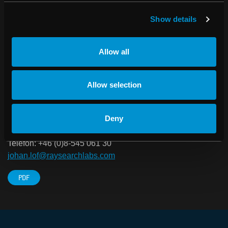
dosplaneringssystem RayStation® direkt till kliniker.
Show details
RaySearch grundades år 2000 som en avknoppning från
Karolinska Institutet i Stockholm och bolaget är noterat i
Small Cap-segmentet på NASDAQ OMX Stockholm.
Allow all
Mer information om RaySearch finns på
www.raysearchlabs.com
.
Allow selection
Deny
För ytterligare information, kontakta:
Johan Löf, VD RaySearch Laboratories AB
Telefon: +46 (0)8-545 061 30
johan.lof@raysearchlabs.com
PDF