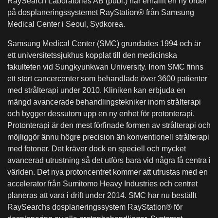
RaySearch Laboratories AB (publ.) har erhållit en ny order
på dosplaneringssystemet RayStation® från Samsung
Medical Center i Seoul, Sydkorea.
Samsung Medical Center (SMC) grundades 1994 och är
ett universitetssjukhus kopplat till den medicinska
fakulteten vid Sungkyunkwan University. Inom SMC finns
ett stort cancercenter som behandlade över 3600 patienter
med strålterapi under 2010. Kliniken kan erbjuda en
mängd avancerade behandlingstekniker inom strålterapi
och bygger dessutom upp en ny enhet för protonterapi.
Protonterapi är den mest förfinade formen av strålterapi och
möjliggör ännu högre precision än konventionell strålterapi
med fotoner. Det kräver dock en speciell och mycket
avancerad utrustning så det utförs bara vid några få centra i
världen. Det nya protoncentret kommer att utrustas med en
accelerator från Sumitomo Heavy Industries och centret
planeras att vara i drift under 2014. SMC har nu beställt
RaySearchs dosplaneringssystem RayStation® för