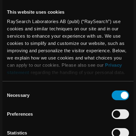
investerare och det bredare onkologiska ekosystemet”,
kommenterar Johan Löf, grundare och vd för RaySearch
This website uses cookies
Laboratories.
RaySearch Laboratories AB (publ) (“RaySearch”) use
cookies and similar techniques on our site and in our
Antony Lomax tillträder rollen som Clinical Ambassador
services to enhance your experience with us. We use
Particle Therapy på RaySearch den 12 augusti 2026 som
cookies to simplify and customize our website, such as
en del av den nyinrättade avdelningen Corporate
improving and personalize the visitor experience. Below,
Development and Strategy.
we explain how we use cookies and what choices you
För mer information, vänligen kontakta:
can apply to our cookies. Please also see our
Privacy
Johan Löf, grundare och vd, RaySearch Laboratories AB
statement
regarding the handling of your personal data.
Tel: +46 (0) 8 510 530 00
Consent
Om RaySearch
Necessary
Selection
RaySearch Laboratories AB (publ) är ett medicintekniskt
företag som utvecklar innovativa mjukvarulösningar för att
förbättra cancervården. RaySearch marknadsför
Preferences
RayStation®* dosplaneringssystem (TPS) och
onkologiinformationssystemet (OIS) RayCare®*. De
Statistics
senaste tilläggen i RaySearchs produktlinje är