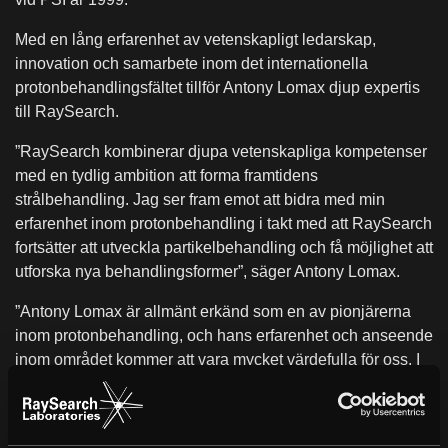
Med en lång erfarenhet av vetenskapligt ledarskap,
innovation och samarbete inom det internationella
protonbehandlingsfältet tillför Antony Lomax djup expertis
till RaySearch.
”RaySearch kombinerar djupa vetenskapliga kompetenser
med en tydlig ambition att forma framtidens
strålbehandling. Jag ser fram emot att bidra med min
erfarenhet inom protonbehandling i takt med att RaySearch
fortsätter att utveckla partikelbehandling och få möjlighet att
utforska nya behandlingsformer”, säger Antony Lomax.
”Antony Lomax är allmänt erkänd som en av pionjärerna
inom protonbehandling, och hans erfarenhet och anseende
inom området kommer att vara mycket värdefulla för oss. I
takt med att partikelbehandling får en allt större betydelse
kommer hans perspektiv att bidra till att ytterligare stärka
vår position och fördjupa vår relevans för kunder, partners,