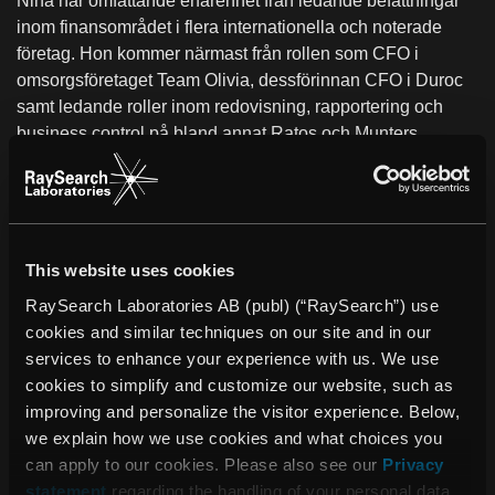
Nina har omfattande erfarenhet från ledande befattningar
inom finansområdet i flera internationella och noterade
företag. Hon kommer närmast från rollen som CFO i
omsorgsföretaget Team Olivia, dessförinnan CFO i Duroc
samt ledande roller inom redovisning, rapportering och
business control på bland annat Ratos och Munters.
Nina Grönberg säger: ”RaySearch är ett innovativt företag
och en drivande kraft i kampen mot cancer.
Finansfunktionen har en viktig roll att fylla i den spännande
utvecklingsfas som RaySearch befinner sig i.”
This website uses cookies
Johan Löf, grundare och vd, RaySearch, säger: ”Jag är
RaySearch Laboratories AB (publ) (“RaySearch”) use
mycket glad över att kunna välkomna Nina till tjänsten som
cookies and similar techniques on our site and in our
CFO på RaySearch. Med sin breda erfarenhet inom finans
services to enhance your experience with us. We use
och starka ledarskapsförmåga är jag övertygad om att hon
cookies to simplify and customize our website, such as
kommer att spela en central roll i att driva företagets
improving and personalize the visitor experience. Below,
fortsatta tillväxt.”
we explain how we use cookies and what choices you
can apply to our cookies. Please also see our
Privacy
Som tidigare kommunicerats har Annika Blondeau
statement
regarding the handling of your personal data.