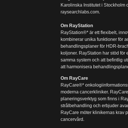
Karolinska Institutet i Stockhol
raysearchlabs.com.
Om RayStation
RayStation®* är ett flexibelt, i
kombinerar unika funktioner för a
behandlingsplaner för HDR-brachy
koljoner. RayStation har stöd för 
samma system och att befintlig u
att harmonisera behandlingsplane
Om RayCare
RayCare®* onkologiinformationssy
moderna cancerkliniker. RayCare är
planeringsverktyg som finns i Ra
strålbehandling och erbjuder avan
RayCare möter klinikernas krav p
cancervård.