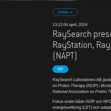
SPRÅK
13:13 04 april, 2024
RaySearch prese
RayStation, Ray
(NAPT)
PDF
RaySearch Laboratories AB (publ
on Proton Therapy (ISOP) i Bosto
National Association on Proton 
Fokus under både ISOP och NPC ko
energiöverföring (LET) och adap