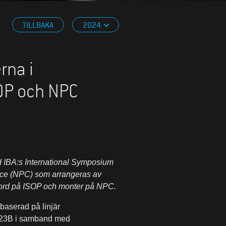
TILLBAKA
2024
rna i
SOP och NPC
d IBA:s International Symposium
ence (NPC) som arrangeras av
bord på ISOP och monter på NPC.
baserad på linjär
2023B i samband med