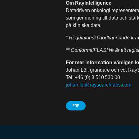
Om RayIntelligence
Datadriven onkologi representera
som ger mening till data och stär
på kliniska data.
* Regulatoriskt godkännande krä
** ConformalFLASH® är ett regist
För mer information vänligen k
Johan Löf, grundare och vd, Ray
Tel: +46 (0) 8 510 530 00
johan.lof@raysearchlabs.com
PDF