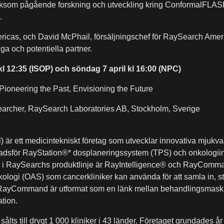
liksom pågående forskning och utveckling kring ConformalFLASH
.
ricas, och David McPhail, försäljningschef för RaySearch Amer
liga och potentiella partner.
 kl 12:35 (ISOP) och söndag 7 april kl 16:00 (NPC)
ioneering the Past, Envisioning the Future
earcher, RaySearch Laboratories AB, Stockholm, Sverige
är ett medicintekniskt företag som utvecklar innovativa mjukvaru
dsför RayStation®* dosplaneringssystem (TPS) och onkologiin
 i RaySearchs produktlinje är RayIntelligence® och RayComman
ologi (OAS) som cancerkliniker kan använda för att samla in, st
RayCommand är utformat som en länk mellan behandlingsmaski
ation.
lts till drygt 1 000 kliniker i 43 länder. Företaget grundades 