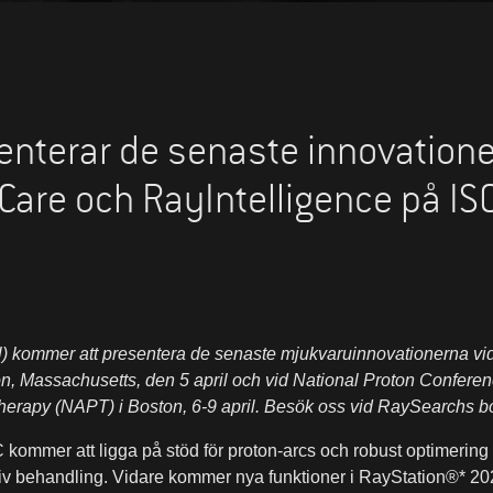
nterar de senaste innovatione
Care och RayIntelligence på I
) kommer att presentera de senaste mjukvaruinnovationerna vi
n, Massachusetts, den 5 april och vid National Proton Confer
Therapy (NAPT) i Boston, 6-9 april. Besök oss vid RaySearchs 
mmer att ligga på stöd för proton-arcs och robust optimering 
tiv behandling. Vidare kommer nya funktioner i RayStation®* 