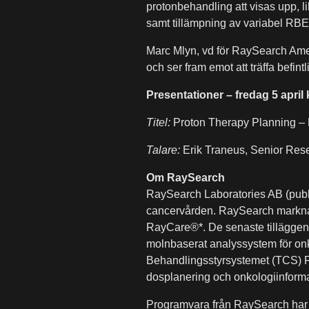
protonbehandling att visas upp, 
samt tillämpning av variabel RBE
Marc Mlyn, vd för RaySearch Ame
och ser fram emot att träffa befint
Presentationer – fredag 5 april
Titel:
Proton Therapy Planning – P
Talare:
Erik Traneus, Senior Res
Om RaySearch
RaySearch Laboratories AB (publ) 
cancervården. RaySearch markna
RayCare®*. De senaste tilläggen
molnbaserat analyssystem för onk
Behandlingsstyrsystemet (TCS) 
dosplanering och onkologiinform
Programvara från RaySearch har så