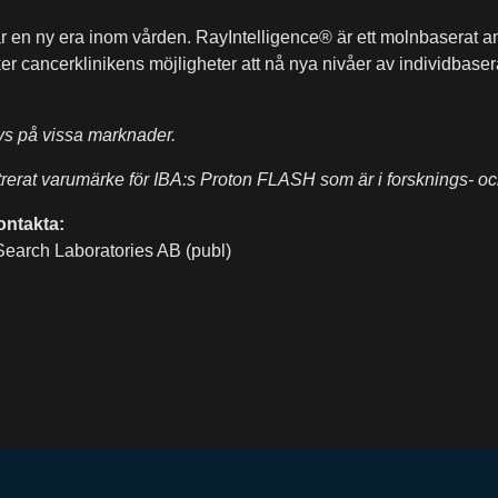
r en ny era inom vården. RayIntelligence® är ett molnbaserat a
ker cancerklinikens möjligheter att nå nya nivåer av individbas
vs på vissa marknader.
rerat varumärke för IBA:s Proton FLASH som är i forsknings- oc
ontakta:
Search Laboratories AB (publ)