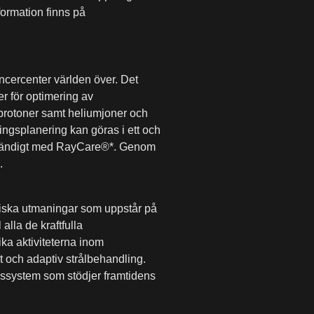
ormation finns på
ncercenter världen över. Det
r för optimering av
protoner samt heliumjoner och
lingsplanering kan göras i ett och
llständigt med RayCare®*. Genom
n.
tiska utmaningar som uppstår på
alla de kraftfulla
ka aktiviteterna inom
t och adaptiv strålbehandling.
nssystem som stödjer framtidens