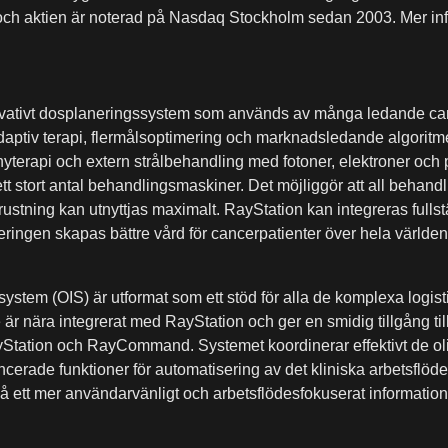
m och aktien är noterad på Nasdaq Stockholm sedan 2003. Mer inf
nnovativt dosplaneringssystem som används av många ledande ca
daptiv terapi, flermålsoptimering och marknadsledande algoritme
terapi och extern strålbehandling med fotoner, elektroner och 
ett stort antal behandlingsmaskiner. Det möjliggör att all behand
trustning kan utnyttjas maximalt. RayStation kan integreras fu
ringen skapas bättre vård för cancerpatienter över hela världe
stem (OIS) är utformat som ett stöd för alla de komplexa logis
 nära integrerat med RayStation och ger en smidig tillgång till 
yStation och RayCommand. Systemet koordinerar effektivt de oli
cerade funktioner för automatisering av det kliniska arbetsflöde
å ett mer användarvänligt och arbetsflödesfokuserat informatio