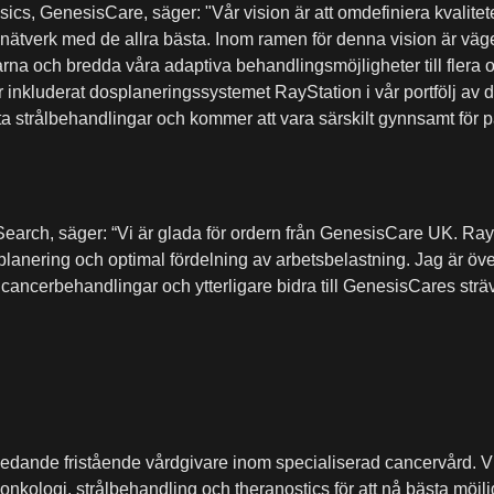
sics, GenesisCare, säger: "Vår vision är att omdefiniera kvalit
t nätverk med de allra bästa. Inom ramen för denna vision är vägen
arna och bredda våra adaptiva behandlingsmöjligheter till flera o
r inkluderat dosplaneringssystemet RayStation i vår portfölj av d
sta strålbehandlingar och kommer att vara särskilt gynnsamt för
earch, säger: “Vi är glada för ordern från GenesisCare UK. RaySt
planering och optimal fördelning av arbetsbelastning. Jag är öv
 cancerbehandlingar och ytterligare bidra till GenesisCares sträv
ledande fristående vårdgivare inom specialiserad cancervård. 
kologi, strålbehandling och theranostics för att nå bästa möjliga