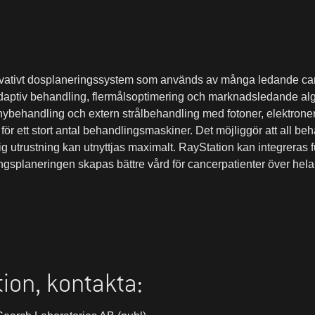
nnovativt dosplaneringssystem som används av
många ledande can
adaptiv behandling, flermålsoptimering och marknadsledande alg
hybehandling
och extern strålbehandling med fotoner, elektrone
 för ett stort antal behandlingsmaskiner. Det möjliggör att all be
g utrustning kan utnyttjas maximalt.
RayStation
kan integreras 
splaneringen skapas bättre vård för cancerpatienter över hela
ion, kontakta: