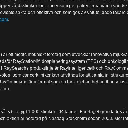
ppenvårdskliniker för cancer som ger patienterna vård i världskl
visats säkra och effektiva och som ges av välutbildade läkare
.com
.
 är ett medicintekniskt företag som utvecklar innovativa mjukvaru
dsför RayStation®* dosplaneringssystem (TPS) och onkologiin
 i
RaySearchs
produktlinje är RayIntelligence®
och RayComman
logi som cancerkliniker kan använda för att samla in, struktur
RayCommand
är utformat som en länk mellan behandlingsmask
tion.
 sålts till drygt 1 000 kliniker i 44 länder. Företaget grundades
m och aktien är noterad på Nasdaq Stockholm sedan 2003.
Mer in