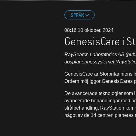
SPRÅK
08:16 10 oktober, 2024
GenesisCare i St
RaySearch Laboratories AB (publ)
dosplaneringssystemet RayStati
GenesisCare är Storbritanniens le
Ordern möjliggör GenesisCares p
De avancerade teknologier som in
avancerade behandlingar med hög
strålbehandling. RayStation kommer
något av de 14 centren planeras a