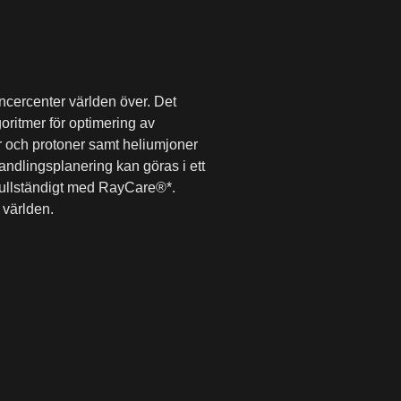
cercenter världen över. Det
oritmer för optimering av
r och protoner samt heliumjoner
handlingsplanering kan göras i ett
fullständigt med
RayCare®*.
 världen.