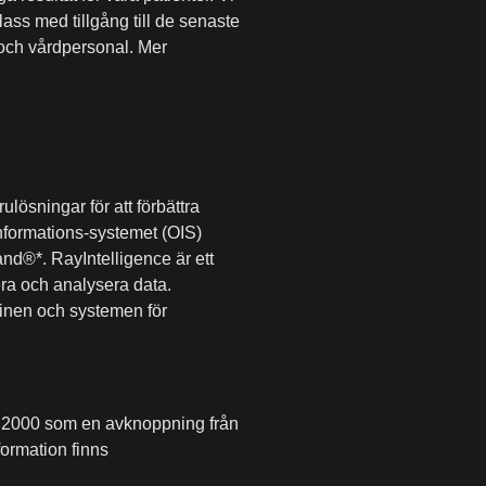
ass med tillgång till de senaste
 och vårdpersonal. Mer
lösningar för att förbättra
formations-systemet (OIS)
d®*. RayIntelligence
är ett
era och analysera data.
inen och systemen för
 år 2000 som en avknoppning från
formation finns