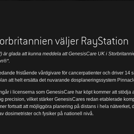
orbritannien väljer RayStation
 är glada att kunna meddela att GenesisCare UK i Storbritannie
on®*.
dande fristående vårdgivare för cancerpatienter och driver 14 s
lan att helt ersätta det nuvarande dosplaneringssystem Pinnac
går i licenserna som GenesisCare har köpt kommer att stödja a
 precision, vilket stärker GenesisCares redan etablerade kom
 fortsatt att möjliggöra planering på distans i hela nätverket, 
v dosimetrister och fysiker på nationell nivå.