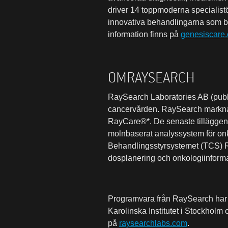
driver 14 toppmoderna specialistö
innovativa behandlingarna som be
information finns på
genesiscare
OM
RAYSEARCH
RaySearch
Laboratories AB (publ)
cancervården. RaySearch markna
RayCare®*. De senaste tilläggen
molnbaserat analyssystem för onko
Behandlingsstyrsystemet (TCS)
dosplanering och onkologiinforma
Programvara från
RaySearch
har
Karolinska Institutet i Stockhol
på
raysearchlabs.com
.