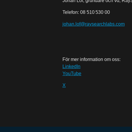
Johan Löf, grundare och vd, Ray
Telefon:
08 510
530 00
johan.lof@raysearchlabs.com
För mer information om oss:
LinkedIn
YouTube
X