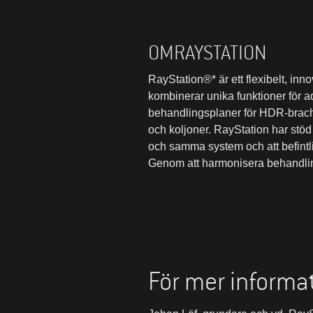
OM
RAYSTATION
RayStation®* är ett flexibelt, i
kombinerar unika funktioner för 
behandlingsplaner för HDR-brac
och koljoner.
RayStation
har stöd
och samma system och att befintli
Genom att harmonisera behandling
För mer informat