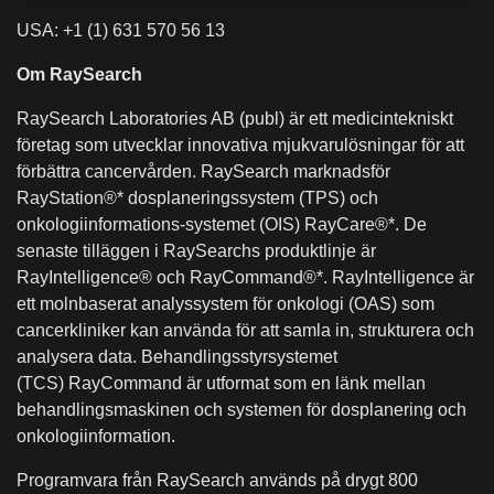
USA:
+1 (1)
631 570 56 13
Om RaySearch
RaySearch Laboratories AB (publ) är ett medicintekniskt
företag som utvecklar innovativa mjukvarulösningar för att
förbättra cancervården. RaySearch marknadsför
RayStation®* dosplaneringssystem (TPS) och
onkologiinformations-systemet (OIS) RayCare®*. De
senaste tilläggen i RaySearchs produktlinje är
RayIntelligence® och RayCommand®*. RayIntelligence är
ett molnbaserat analyssystem för onkologi (OAS) som
cancerkliniker kan använda för att samla in, strukturera och
analysera data. Behandlingsstyrsystemet
(TCS) RayCommand är utformat som en länk mellan
behandlingsmaskinen och systemen för dosplanering och
onkologiinformation.
Programvara från RaySearch används på drygt 800