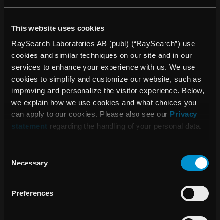
Henrik Bergentoft utsågs som ny CFO för RaySearch
och tillträdde sin tjänst den 15 november 2022.
This website uses cookies
Styrelseordföranden och ledamot i RaySearchs
RaySearch Laboratories AB (publ) (“RaySearch”) use
styrelse avgick.
cookies and similar techniques on our site and in our
services to enhance your experience with us. We use
VÄSTENTLIGA HÄNDELSER EFTER
cookies to simplify and customize our website, such as
PERIODENS UTGÅNG
improving and personalize the visitor experience. Below,
we explain how we use cookies and what choices you
can apply to our cookies. Please also see our
Privacy
McLaren Proton Therapy Center - Karmanos Cancer
statement
regarding the handling of your personal data.
Institute i Flint, Michigan, USA, lade en order på
RayStation.
Consent
Günther Mårder valdes som styrelsemedlem i
Necessary
Selection
RaySearchs styrelse.
Preferences
FÖR MER INFORMATION, VÄNLIGEN