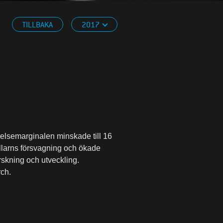
TILLBAKA
2017
elsemarginalen minskade till 16
dollarns försvagning och ökade
rskning och utveckling.
rch.