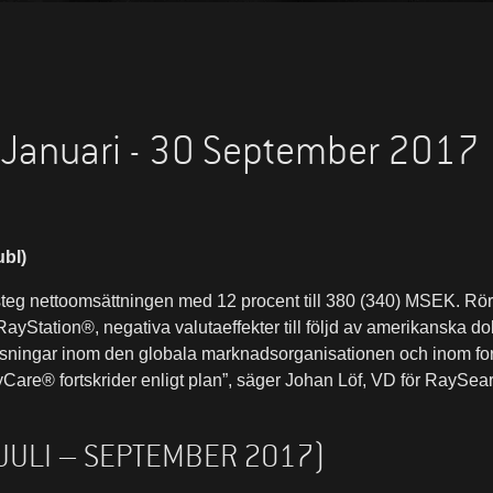
 Januari - 30 September 2017
bl)
teg nettoomsättningen med 12 procent till 380 (340) MSEK. Rör
r RayStation®, negativa valutaeffekter till följd av amerikanska 
satsningar inom den globala marknadsorganisationen och inom fo
are® fortskrider enligt plan”, säger Johan Löf, VD för RaySea
(JULI – SEPTEMBER 2017)