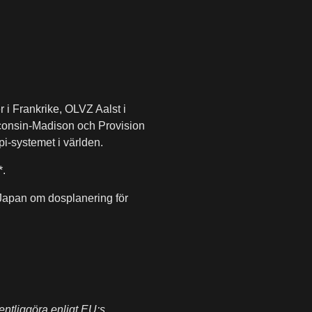
 i Frankrike, OLVZ Aalst i
sconsin-Madison och Provision
i-systemet i världen.
*.
Japan om dosplanering för
entliggöra enligt EU:s