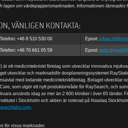
h lagen om värdepappersmarknaden. Informationen lämnades fö
ON, VÄNLIGEN KONTAKTA:
Telefon: +46 8 510 530 00
Epost:
johan.lof@ra
Telefon: +46 70 661 05 59
Epost:
peter.thysell
är ett medicintekniskt företag som utvecklar innovativa mjukvar
get utvecklar och marknadsför dosplaneringssystemet RayStation 
censavtal med ledande medicinteknikföretag. Bolaget utvecklar 
Care, som utgör ett nytt produktområde för RaySearch, och som
ara används idag av mer än 2 600 kliniker i över 65 länder. 
nstitutet i Stockholm och aktien är noterad på Nasdaq Stockho
earchlabs.com
.
s för vissa marknader.