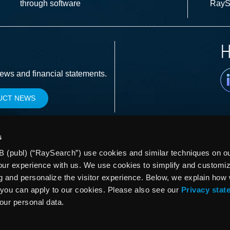
through software
RayS
H
Li
news and financial statements.
UCT NEWS
s
 (publ) (“RaySearch”) use cookies and similar techniques on our
our experience with us. We use cookies to simplify and customi
g and personalize the visitor experience. Below, we explain how
you can apply to our cookies. Please also see our
Privacy stat
your personal data.