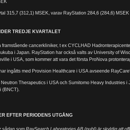
MSEK
vtal 315,7 (312,1) MSEK, varav RayStation 284,6 (284,6) MSEK
NDER TREDJE KVARTALET
ra framstående cancerkliniker, t ex CYCLHAD Hadronterapicenter
sukuba i Japan. RayStation har också valts av University of Wi
ille i USA, som kommer att vara det första ProNova protonterap
 har ingåtts med Provision Healthcare i USA avseende RayCare
 Neutron Therapeutics i USA och Sumitomo Heavy Industries i 
i (BNCT).
ER EFTER PERIODENS UTGÅNG
r sådan som RaySearch Laboratories AB (publ) är skyldig att off