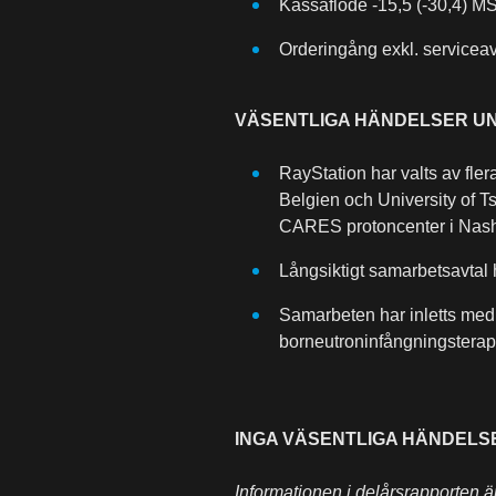
Kassaflöde -15,5 (-30,4) 
Orderingång exkl. servicea
VÄSENTLIGA HÄNDELSER U
RayStation har valts av fle
Belgien och University of T
CARES protoncenter i Nashv
Långsiktigt samarbetsavtal
Samarbeten har inletts med
borneutroninfångningsterap
INGA VÄSENTLIGA HÄNDELS
Informationen i delårsrapporten ä