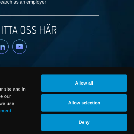
earch as an employer
ITTA OSS HÄR
nkedin
YouTube
Allow all
 site and in
ze our
Allow selection
 we use
ement
© RaySearch Laboratories 2026
Deny