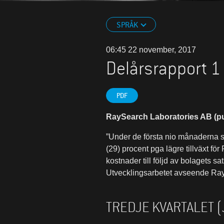
SPRÅK
06:45 22 november, 2017
Delårsrapport 1
PDF
RaySearch Laboratories AB (pu
”Under de första nio månaderna s
(29) procent pga lägre tillväxt fö
kostnader till följd av bolagets 
Utvecklingsarbetet avseende RayC
TREDJE KVARTALET 