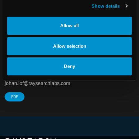
över 65 länder. RaySearch grundades år 2000 som en
Show details
avknoppning från Karolinska Institutet i Stockholm och
bolaget är noterat i Mid Cap-segmentet på NASDAQ OMX
Stockholm.
Allow all
Mer information om RaySearch finns på
Allow selection
www.raysearchlabs.com
.
FÖR YTTERLIGARE INFORMATION KONTAKTA:
Deny
Johan Löf, VD
Telefon: 08-510 530 00
johan.lof@raysearchlabs.com
PDF