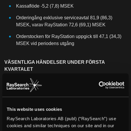
Kassaflöde -5,2 (7,8) MSEK
Orderingång exklusive serviceavtal 81,9 (86,3)
MSEK, varav RayStation 72,6 (69,1) MSEK
Orderstocken för RayStation uppgick till 47,1 (34,3)
MSEK vid periodens utgång
VÄSENTLIGA HÄNDELSER UNDER FÖRSTA
KVARTALET
RaySearch har lanserat RayStation 5 med stöd för
koljonsplanering, samt verktyg och funktioner som
innebär ett helt nytt synsätt på dosplanering.
RaySearch har ingått ett långsiktigt samarbetsavtal
This website uses cookies
med University of California, San Francisco (UCSF)
RaySearch Laboratories AB (publ) (“RaySearch”) use
avseende RayCare.
cookies and similar techniques on our site and in our