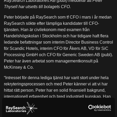
RaySearch Laboratories AB (publ) meddelar att Peter
Thysell har utsetts till bolagets CFO.
Peter började på RaySearch som tf CFO i mars i år medan
RaySearch sökte efter lämpliga kandidater till CFO-
tjänsten. Han är civilekonom med examen från
Handelshögskolan i Stockholm och har tidigare haft flera
ledande befattningar som interim Director Business Control
för Scandic Hotels, interim CFO för Åkers AB, VD för SiC
Processing GmbH och CFO för Generic Sweden AB (publ).
Peter har även arbetat som managementkonsult på
McKinsey & Co.
“Intresset för denna lediga tjänst har varit stort under hela
rekryteringsprocessen och med Peter känner vi att vi har
hittat rätt person. Peter har en solid finansiell bakgrund,
internationell erfarenhet och bred industriell kunskap. Han
blir ett starkt tillskott till vår ledningsgrupp”, säger Johan
Löf, VD för RaySeach.