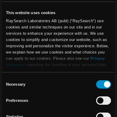
Om RaySearch
RaySearch Laboratories är ett medicintekniskt företag som
This website uses cookies
utvecklar avancerade mjukvarulösningar för förbättrad
RaySearch Laboratories AB (publ) (“RaySearch”) use
strålbehandling av cancer. RaySearch säljer
cookies and similar techniques on our site and in our
dosplaneringssystemet RayStation® till kliniker över hela
services to enhance your experience with us. We use
världen. Därutöver distribueras RaySearchs produkter via
cookies to simplify and customize our website, such as
licensavtal med ledande medicinteknikföretag.
improving and personalize the visitor experience. Below,
RaySearchs mjukvara används av mer än 2 500 kliniker i
we explain how we use cookies and what choices you
över 65 länder.
can apply to our cookies. Please also see our
Privacy
RaySearch grundades år 2000 som en avknoppning från
statement
regarding the handling of your personal data.
Karolinska Institutet i Stockholm och bolaget är noterat i
Small Cap-segmentet på Nasdaq Stockholm.
Consent
Necessary
Selection
För mer information om RaySearch, gå till
www.raysearchlabs.com
Preferences
För ytterligare information, kontakta:
Johan Löf, VD, RaySearch Laboratories AB (publ)
Statistics