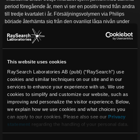
period föregående år, men vi ser en positiv trend från andra
till tredje kvartalet i år. Försäljningsvolymen via Philips
började återhämta sig från den ovanligt låga nivån under
andra kvartalet samtidigt som dollarn stärktes vilket
sammantaget ledde till en intäktsökning om 14 procent från
andra till tredje kvartalet”, säger Johan Löf, VD för
RaySearch.
This website uses cookies
”Den globala finanskrisen är givetvis ett orosmoment. Vi
RaySearch Laboratories AB (publ) (“RaySearch”) use
följer marknadsutvecklingen noga men historiskt har
cookies and similar techniques on our site and in our
marknaden för strålterapiprodukter varit relativt
services to enhance your experience with us. We use
konjunkturokänslig. Vi gör i dagsläget inga förändringar av
cookies to simplify and customize our website, such as
verksamheten på grund av det osäkra marknadsläget, utan
improving and personalize the visitor experience. Below,
fokuserar fortsatt på att färdigställa den stora mängd
we explain how we use cookies and what choices you
avtalade produkter som skall lanseras under de kommande
can apply to our cookies. Please also see our
Privacy
kvartalen.”
statement
regarding the handling of your personal data.
”Samtidigt är vi aktivt involverade i flera diskussioner om