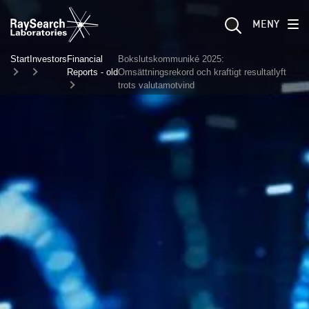
MENY
Start
Investors
Financial
Bokslutskommuniké 2025:
Reports - old
Omsättningsrekord och kraftigt resultatlyft
trots valutamotvind