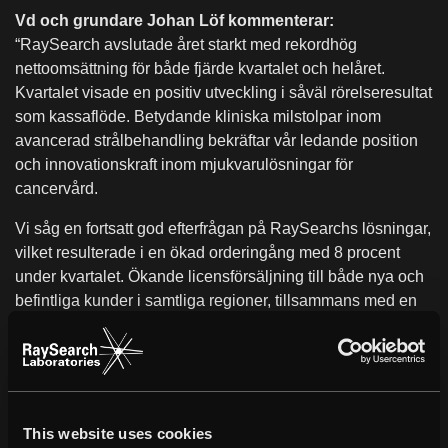
Vd och grundare Johan Löf kommenterar:
“RaySearch avslutade året starkt med rekordhög
nettoomsättning för både fjärde kvartalet och helåret.
Kvartalet visade en positiv utveckling i såväl rörelseresultat
som kassaflöde. Betydande kliniska milstolpar inom
avancerad strålbehandling bekräftar vår ledande position
och innovationskraft inom mjukvarulösningar för
cancervård.
Vi såg en fortsatt god efterfrågan på RaySearchs lösningar,
vilket resulterade i en ökad orderingång med 8 procent
under kvartalet. Ökande licensförsäljning till både nya och
befintliga kunder i samtliga regioner, tillsammans med en
hög andel återkommande supportintäkter, ger oss en god
intäktsstabilitet och en växande kundbas.
Nettoomsättningen för både det fjärde kvartalet och helåret
nådde den högsta nivån i RaySearchs historia. I kvartalet
This website uses cookies
ökade omsättningen med 16 procent till 375 (323) MSEK,