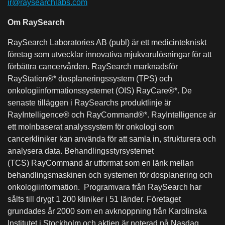
ir@raysearchlabs.com
Om RaySearch
RaySearch Laboratories AB (publ) är ett medicintekniskt
företag som utvecklar innovativa mjukvarulösningar för att
förbättra cancervården. RaySearch marknadsför
RayStation®* dosplaneringssystem (TPS) och
onkologiinformationssystemet (OIS) RayCare®*. De
senaste tilläggen i RaySearchs produktlinje är
RayIntelligence® och RayCommand®*. RayIntelligence är
ett molnbaserat analyssystem för onkologi som
cancerkliniker kan använda för att samla in, strukturera och
analysera data. Behandlingsstyrsystemet
(TCS) RayCommand är utformat som en länk mellan
behandlingsmaskinen och systemen för dosplanering och
onkologiinformation. Programvara från RaySearch har
sålts till drygt 1 200 kliniker i 51 länder. Företaget
grundades år 2000 som en avknoppning från Karolinska
Institutet i Stockholm och aktien är noterad på Nasdaq