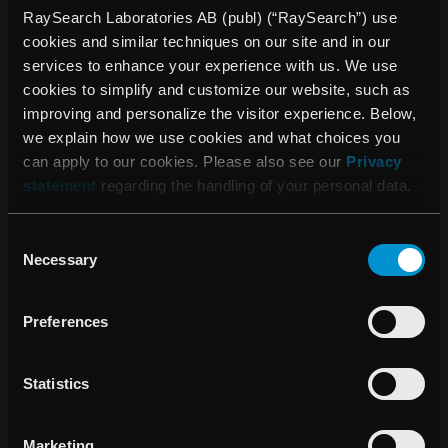
och för helåret steg den med 13 procent till 1 344 (1 192)
RaySearch Laboratories AB (publ) (“RaySearch”) use
MSEK. Den stärkta kronan har haft stor inverkan på
cookies and similar techniques on our site and in our
omsättningen. Organiskt uppgick tillväxten till 28 procent
services to enhance your experience with us. We use
för kvartalet och 19 procent för helåret.
cookies to simplify and customize our website, such as
improving and personalize the visitor experience. Below,
Den starka försäljningsutvecklingen medförde att kvartalets
we explain how we use cookies and what choices you
rörelseresultat ökade med 25 procent till 92 (74) MSEK,
can apply to our cookies. Please also see our
Privacy
vilket motsvarar en rörelsemarginal om 24 (23) procent. För
statement
regarding the handling of your personal data.
helåret var ökningen 12 procent till 292 (260) MSEK och
rörelsemarginalen var oförändrad 22 procent. Justerat för
Consent
valutakursförluster var rörelseresultatet för kvartalet 103
Necessary
Selection
MSEK och rörelsemarginalen 27 procent. För helåret var
resultatet 353 MSEK och rörelsemarginalen 26 procent
justerat för valuta samt jämförelsestörande kostnader. Det
Preferences
är också glädjande att kassaflödet utvecklades positivt
under kvartalet, där det fria kassaflödet förbättrades till 91
Statistics
(24) MSEK.
RaySearch visade en stark utveckling under 2025 trots
Marketing