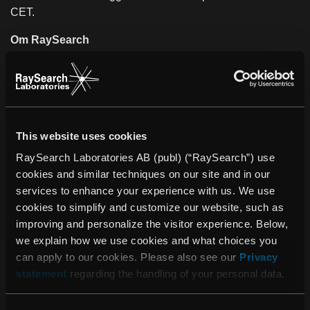
CET.
Om RaySearch
RaySearch Laboratories AB (publ) är ett medicintekniskt
företag som utvecklar innovativa mjukvarulösningar för att
förbättra cancervården. RaySearch marknadsför
RayStation®* dosplaneringssystem (TPS) och
onkologiinformations-systemet (OIS) RayCare®*. De
This website uses cookies
senaste tilläggen i RaySearchs produktlinje är
RayIntelligence® och RayCommand®. RayIntelligence är
RaySearch Laboratories AB (publ) (“RaySearch”) use
ett molnbaserat analyssystem för onkologi (OAS) som
cookies and similar techniques on our site and in our
cancerkliniker kan använda för att samla in, strukturera och
services to enhance your experience with us. We use
analysera data. Behandlingsstyrsystemet (TCS)
cookies to simplify and customize our website, such as
RayCommand är utformat som en länk mellan
improving and personalize the visitor experience. Below,
behandlingsmaskinen och systemen för dosplanering och
we explain how we use cookies and what choices you
onkologiinformation.
can apply to our cookies. Please also see our
Privacy
statement
regarding the handling of your personal data.
Programvara från RaySearch används på drygt 800
kliniker i över 40 länder. Företaget grundades år 2000 som