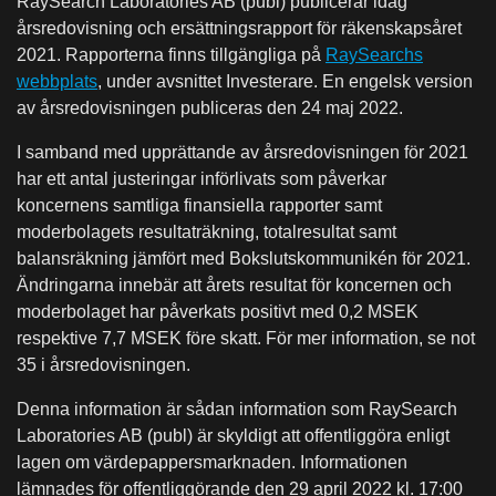
RaySearch Laboratories AB (publ) publicerar idag
årsredovisning och ersättningsrapport för räkenskapsåret
2021. Rapporterna finns tillgängliga på
RaySearchs
webbplats
, under avsnittet Investerare. En engelsk version
av årsredovisningen publiceras den 24 maj 2022.
I samband med upprättande av årsredovisningen för 2021
har ett antal justeringar införlivats som påverkar
koncernens samtliga finansiella rapporter samt
moderbolagets resultaträkning, totalresultat samt
balansräkning jämfört med Bokslutskommunikén för 2021.
Ändringarna innebär att årets resultat för koncernen och
moderbolaget har påverkats positivt med 0,2 MSEK
respektive 7,7 MSEK före skatt. För mer information, se not
35 i årsredovisningen.
Denna information är sådan information som RaySearch
Laboratories AB (publ) är skyldigt att offentliggöra enligt
lagen om värdepappersmarknaden. Informationen
lämnades för offentliggörande den 29 april 2022 kl. 17:00