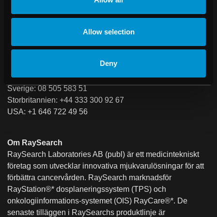
Vd Johan Löf och t.f. CFO Björn Hårdemark presenterar
RaySearchs delårsrapport för januari-juni 2022 vid en
webcast som hålls på engelska måndagen den 29 augusti
Allow selection
2022 kl 10.00-10.30 CET.
Länk till webcast:
https://raysearchlabs.creo.se/220825
Deny
Det går även att ansluta till webcasten via telefon:
Sverige: 08 505 583 51
Storbritannien: +44 333 300 92 67
USA: +1 646 722 49 56
Om RaySearch
RaySearch Laboratories AB (publ) är ett medicintekniskt
företag som utvecklar innovativa mjukvarulösningar för att
förbättra cancervården. RaySearch marknadsför
RayStation®* dosplaneringssystem (TPS) och
onkologiinformations-systemet (OIS) RayCare®*. De
senaste tilläggen i RaySearchs produktlinje är