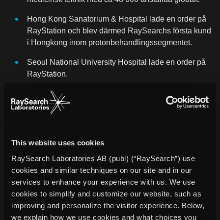
Hong Kong Sanatorium & Hospital lade en order på
RayStation och blev därmed RaySearchs första kund
i Hongkong inom protonbehandlingssegmentet.
Seoul National University Hospital lade en order på
RayStation.
VÄSENTLIGA HÄNDELSER EFTER PERIODENS
UTGÅNG
RaySearch vann University of New Mexicos
This website uses cookies
upphandling av dosplanering.
RaySearch Laboratories AB (publ) (“RaySearch”) use
cookies and similar techniques on our site and in our
Harris Health lade en order på RayStation.
services to enhance your experience with us. We use
Seoul National University Hospital lade en order på
cookies to simplify and customize our website, such as
RayCare.
improving and personalize the visitor experience. Below,
we explain how we use cookies and what choices you