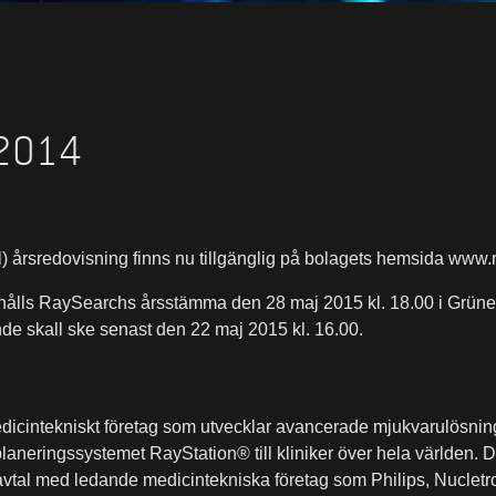
 2014
 årsredovisning finns nu tillgänglig på bolagets hemsida
www.r
hålls RaySearchs årsstämma den 28 maj 2015 kl. 18.00 i Grüne
e skall ske senast den 22 maj 2015 kl. 16.00.
dicintekniskt företag som utvecklar avancerade mjukvarulösninga
aneringssystemet RayStation® till kliniker över hela världen. D
vtal med ledande medicintekniska företag som Philips, Nucletro