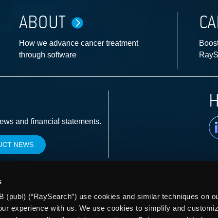
ABOUT
CA
How we advance cancer treatment
Boost
through software
RayS
H
Li
news and financial statements.
UCT NEWS
s
 (publ) (“RaySearch”) use cookies and similar techniques on our
our experience with us. We use cookies to simplify and customi