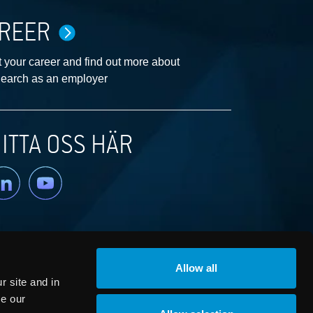
REER
 your career and find out more about
earch as an employer
ITTA OSS HÄR
nkedin
YouTube
Allow all
 site and in
ze our