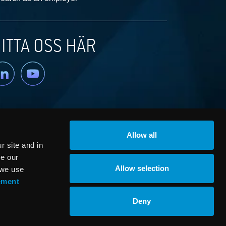
ITTA OSS HÄR
nkedin
YouTube
Allow all
 site and in
ze our
Allow selection
 we use
ement
© RaySearch Laboratories 2026
Deny