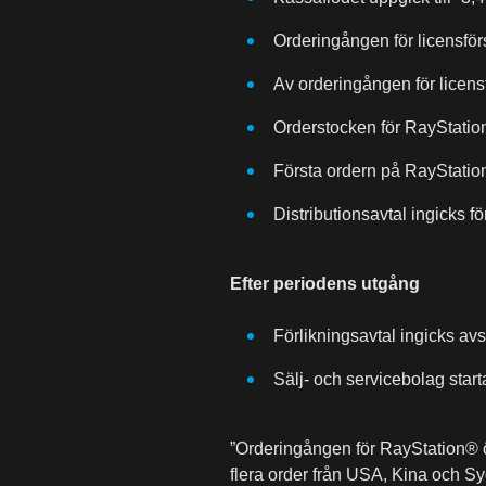
Orderingången för licensför
Av orderingången för licen
Orderstocken för RayStati
Första ordern på RayStation
Distributionsavtal ingicks 
Efter periodens utgång
Förlikningsavtal ingicks a
Sälj- och servicebolag star
”Orderingången för RayStation® ö
flera order från USA, Kina och Syd