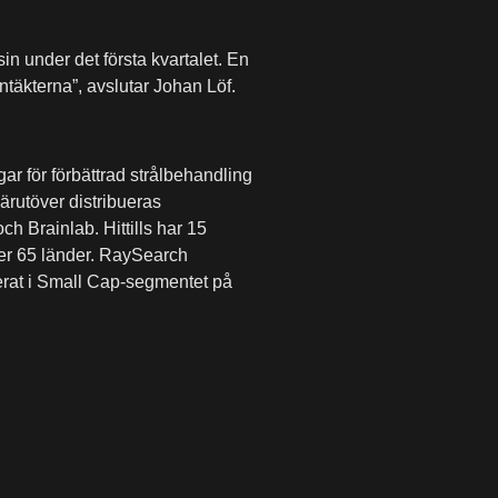
in under det första kvartalet. En
intäkterna”, avslutar Johan Löf.
r för förbättrad strålbehandling
ärutöver distribueras
h Brainlab. Hittills har 15
ver 65 länder. RaySearch
erat i Small Cap-segmentet på