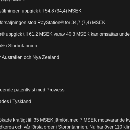
säljningen uppgick till 54,8 (34,4) MSEK
sförsäljningen stod RayStation® för 34,7 (7,4) MSEK
on® uppgick till 61,2 MSEK varav 40,3 MSEK kan omsättas unde
® i Storbritannien
för Australien och Nya Zeeland
vseende patenttvist med Prowess
tades i Tyskland
kade kraftigt till 35 MSEK jämfört med 7 MSEK motsvarande kvart
korea och vår första order i Storbritannien. Nu har över 110 klin