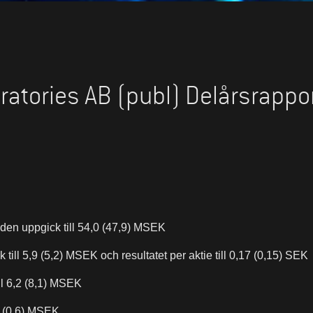
atories AB (publ) Delårsrappor
den uppgick till 54,0 (47,9) MSEK
k till 5,9 (5,2) MSEK och resultatet per aktie till 0,17 (0,15) SEK
ll 6,2 (8,1) MSEK
,4 (0,6) MSEK