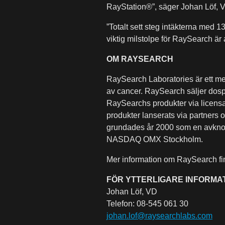
RayStation®”, säger Johan Löf, 
”Totalt sett steg intäkterna med 1
viktig milstolpe för RaySearch är a
OM RAYSEARCH
RaySearch Laboratories är ett me
av cancer. RaySearch säljer dospl
RaySearchs produkter via licensav
produkter lanserats via partners
grundades år 2000 som en avknopp
NASDAQ OMX Stockholm.
Mer information om RaySearch f
FÖR YTTERLIGARE INFORMA
Johan Löf, VD
Telefon: 08-545 061 30
johan.lof@raysearchlabs.com