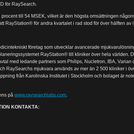
VD för RaySearch.
3 procent till 54 MSEK, vilket är den högsta omsättningen någons
tt RayStation® för andra kvartalet i rad stod för över hälften av 
dicintekniskt företag som utvecklar avancerade mjukvarulösninga
aneringssystemet RayStation® till kliniker över hela världen. D
tal med ledande partners som Philips, Nucletron, IBA, Varian oc
 och RaySearchs mjukvara används av mer än 2 500 kliniker i ö
ning från Karolinska Institutet i Stockholm och bolaget är not
inns på
www.raysearchlabs.com
.
TION KONTAKTA: