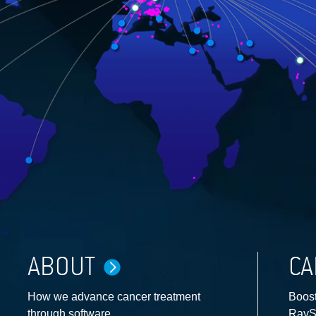
ABOUT
CA
How we advance cancer treatment
Boost
through software
RayS