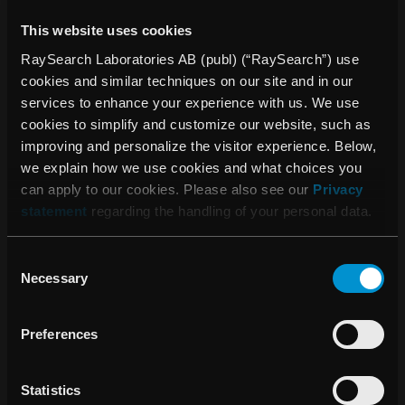
”Den kraftigt ökande försäljningen av RayStation®
tillsammans med fortsatt god försäljning av
This website uses cookies
partnerprodukter innebar att intäkterna steg med 31,0
RaySearch Laboratories AB (publ) (“RaySearch”) use
procent under perioden januari till september. Periodens
cookies and similar techniques on our site and in our
resultat blev dock negativt på grund av högre kostnader för
services to enhance your experience with us. We use
försäljning och marknadsföring av RayStation® samt höga
cookies to simplify and customize our website, such as
advokatarvoden i USA”, säger Johan Löf, VD för
improving and personalize the visitor experience. Below,
RaySearch.
we explain how we use cookies and what choices you
can apply to our cookies. Please also see our
Privacy
”Under det första halvåret tog vi flera viktiga order på
statement
regarding the handling of your personal data.
RayStation® i Nordamerika, Europa och Asien, och den
positiva utvecklingen fortsatte även efter halvårsskiftet. En
särskilt stor framgång är den order som vi erhöll i oktober
Consent
Necessary
från det österrikiska partikelterapicentret MedAustron
Selection
gällande dosplanering för koljoner. Detta är vår största
order någonsin och den befäster vår starka position inom
Preferences
partikelterapiområdet”, avslutar Johan Löf.
Statistics
OM RAYSEARCH