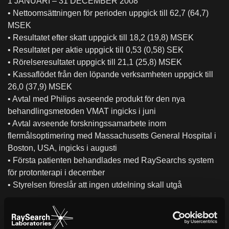
1 JANUARI – 31 DECEMBER 2008
• Nettoomsättningen för perioden uppgick till 62,7 (64,7)
MSEK
• Resultatet efter skatt uppgick till 18,2 (19,8) MSEK
• Resultatet per aktie uppgick till 0,53 (0,58) SEK
• Rörelseresultatet uppgick till 21,1 (25,8) MSEK
• Kassaflödet från den löpande verksamheten uppgick till
26,0 (37,9) MSEK
• Avtal med Philips avseende produkt för den nya
behandlingsmetoden VMAT ingicks i juni
• Avtal avseende forskningssamarbete inom
flermålsoptimering med Massachusetts General Hospital i
Boston, USA, ingicks i augusti
• Första patienten behandlades med RaySearchs system
för protonterapi i december
• Styrelsen föreslår att ingen utdelning skall utgå
EFTER PERIODENS UTGÅNG
• Samarbetet med Nucletron utökades med två nya