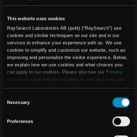
lösningar för dosplanering i januari
• Första produkten i samarbetet med TomoTherapy erhöll
FDA-godkännande i januari och kan därmed lanseras
This website uses cookies
RaySearch Laboratories AB (publ) (“RaySearch”) use
cookies and similar techniques on our site and in our
”Det är mycket glädjande att 2008 avslutades med
services to enhance your experience with us. We use
RaySearchs omsättningsmässigt bästa kvartal någonsin.
cookies to simplify and customize our website, such as
Därmed återhämtades nästan hela tappet från de
improving and personalize the visitor experience. Below,
försäljningsmässigt svaga andra och tredje kvartalen”,
we explain how we use cookies and what choices you
säger Johan Löf, VD för RaySearch.
can apply to our cookies. Please also see our
Privacy
statement
regarding the handling of your personal data.
”2009 kommer att bli ett rekordår vad gäller antal nya
produkter, och lanseringar kommer att ske med samtliga
Consent
våra fem partners. Antalet produkter som genererar intäkter
Necessary
Selection
förväntas därmed nästintill fördubblas under året”, avslutar
Johan Löf.
Preferences
FÖR YTTERLIGARE INFORMATION KONTAKTA: