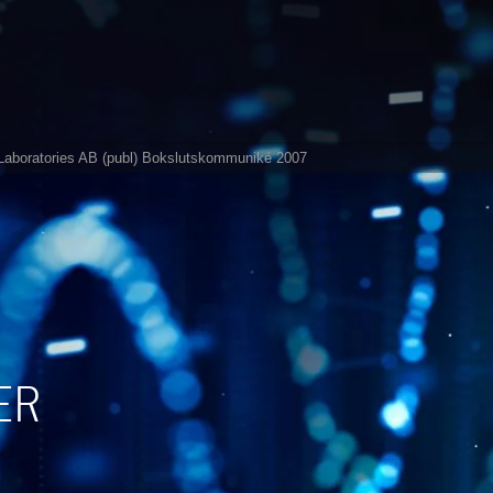
aboratories AB (publ) Bokslutskommuniké 2007
ER