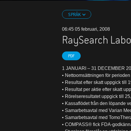
SPRÅK
06:45 05 februari, 2008
RaySearch Labo
PDF
1 JANUARI – 31 DECEMBER 2
• Nettoomsättningen för perioden 
• Resultat efter skatt uppgick til
• Resultat per aktie efter skatt up
• Rörelseresultatet uppgick till 
• Kassaflödet från den löpande v
• Samarbetsavtal med Varian Med
• Samarbetsavtal med TomoTherap
• COMPASS® fick FDA-godkänna