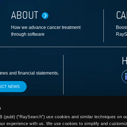
ABOUT
CA
How we advance cancer treatment
Boost
through software
RayS
H
Li
news and financial statements.
UCT NEWS
s
 (publ) (“RaySearch”) use cookies and similar techniques on our
our experience with us. We use cookies to simplify and customi