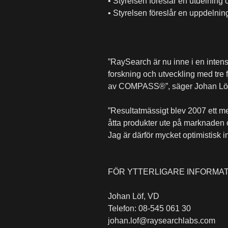
• Styrelsen föreslår en utdelning
• Styrelsen föreslår en uppdelning 
”RaySearch är nu inne i en intensi
forskning och utveckling med tre 
av COMPASS®”, säger Johan Löf
”Resultatmässigt blev 2007 ett me
åtta produkter ute på marknaden o
Jag är därför mycket optimistisk i
FÖR YTTERLIGARE INFORMAT
Johan Löf, VD
Telefon: 08-545 061 30
johan.lof@raysearchlabs.com