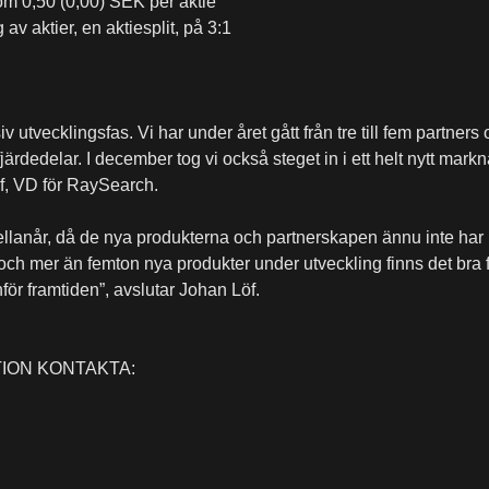
 om 0,50 (0,00) SEK per aktie
av aktier, en aktiesplit, på 3:1
v utvecklingsfas. Vi har under året gått från tre till fem partners
fjärdedelar. I december tog vi också steget in i ett helt nytt 
, VD för RaySearch.
llanår, då de nya produkterna och partnerskapen ännu inte har 
ch mer än femton nya produkter under utveckling finns det bra för
nför framtiden”, avslutar Johan Löf.
ION KONTAKTA: