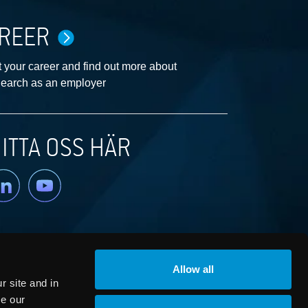
REER
 your career and find out more about
earch as an employer
ITTA OSS HÄR
nkedin
YouTube
Allow all
 site and in
ze our