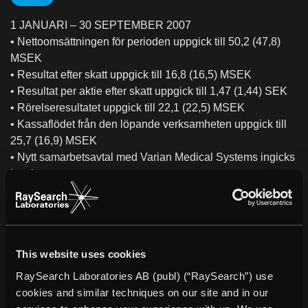
1 JANUARI – 30 SEPTEMBER 2007
• Nettoomsättningen för perioden uppgick till 50,2 (47,8)
MSEK
• Resultat efter skatt uppgick till 16,8 (16,5) MSEK
• Resultat per aktie efter skatt uppgick till 1,47 (1,44) SEK
• Rörelseresultatet uppgick till 22,1 (22,5) MSEK
• Kassaflödet från den löpande verksamheten uppgick till
25,7 (16,9) MSEK
• Nytt samarbetsavtal med Varian Medical Systems ingicks
i maj
• Nytt samarbetsavtal med TomoTherapy ingicks i augusti
• Ansökan till FDA om 510(k)-godkännande för försäljning
av produktplattformen COMPASS i USA inlämnades i
augusti
This website uses cookies
RaySearch Laboratories AB (publ) (“RaySearch”) use
cookies and similar techniques on our site and in our
VD-KOMMENTAR