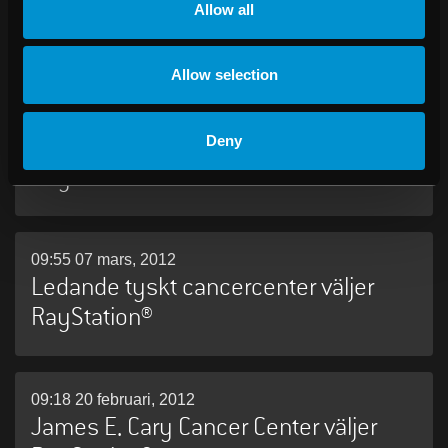
Princess Margaret Hospital väljer
Allow all
RayStation® för adaptiv strålterapi
Allow selection
09:15 15 mars, 2012
Deny
Avancerad schweizisk klinik väljer
RayStation®
09:55 07 mars, 2012
Ledande tyskt cancercenter väljer
RayStation®
09:18 20 februari, 2012
James E. Cary Cancer Center väljer