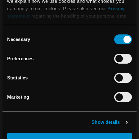
we explain how we use cookies and what choices you
can apply to our cookies. Please also see our
Privacy
07:49 23 april, 2012
statement
regarding the handling of your personal data.
Hallym University Medical Center
väljer RayStation®
Consent
Necessary
Selection
07:00 16 april, 2012
Preferences
Årsredovisning 2011
Statistics
09:52 12 april, 2012
Genombrottsorder för RayStation® i
Marketing
Asien
Show details
08:06 20 mars, 2012