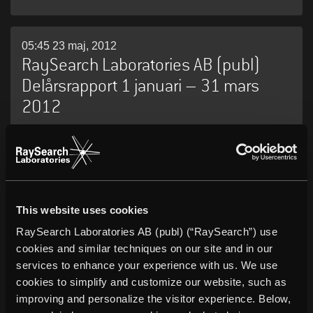
05:45 23 maj, 2012
RaySearch Laboratories AB (publ)
Delårsrapport 1 januari – 31 mars
2012
06:45 08 maj, 2012
RaySearch ingår distributionsavtal för
den spanska marknaden
This website uses cookies
RaySearch Laboratories AB (publ) (“RaySearch”) use
cookies and similar techniques on our site and in our
12:39 27 april, 2012
services to enhance your experience with us. We use
Kallelse till årsstämma 2012
cookies to simplify and customize our website, such as
improving and personalize the visitor experience. Below,